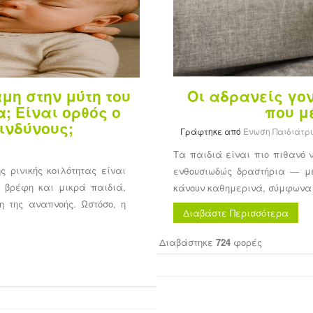
αμη στην μύτη του
Οι αδρανείς γον
; Είναι ορθός ο
που μ
κινδύνους;
Γράφτηκε από
Ένωση Παιδιάτρ
Τα παιδιά είναι πιο πιθανό 
ς ρινικής κοιλότητας είναι
ενθουσιωδώς δραστήρια — με
ε βρέφη και μικρά παιδιά,
κάνουν καθημερινά, σύμφωνα 
η της αναπνοής. Ωστόσο, η
Διαβάστε Περισσότερα
Διαβάστηκε
724
φορές