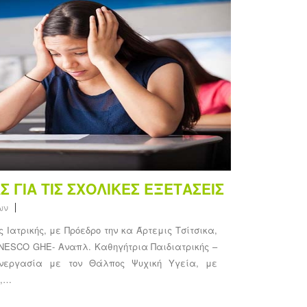
Σ ΓΙΑ ΤΙΣ ΣΧΟΛΙΚΕΣ ΕΞΕΤΑΣΕΙΣ
ων
 Ιατρικής, με Πρόεδρο την κα Άρτεμις Τσίτσικα,
NESCO GHE- Αναπλ. Καθηγήτρια Παιδιατρικής –
υνεργασία με τον Θάλπος Ψυχική Υγεία, με
υ,…