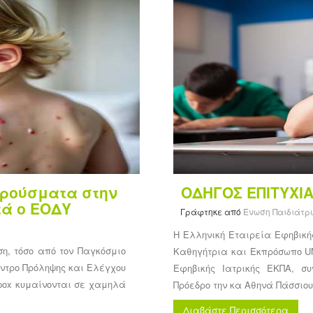
κρούσματα στην
ΟΔΗΓΟΣ ΕΠΙΤΥΧΙΑ
τά ο ΕΟΔΥ
Γράφτηκε από
Ένωση Παιδιάτρ
Η Ελληνική Εταιρεία Εφηβικής
η, τόσο από τον Παγκόσμιο
Καθηγήτρια και Εκπρόσωπο U
έντρο Πρόληψης και Ελέγχου
Εφηβικής Ιατρικής ΕΚΠΑ, σ
pox κυμαίνονται σε χαμηλά
Πρόεδρο την κα Αθηνά Πάσσιο
Διαβάστε Περισσότερα