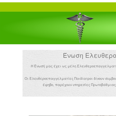
Ένωση Ελευθεροε
Η Ένωσή μας έχει ως μέλη Ελευθεροεπαγγελματίες 
Οι Ελευθεροεπαγγελματίες Παιδίατροι δίνουν συμβουλ
έφηβο, παρέχουν υπηρεσίες Πρωτοβάθμιας 