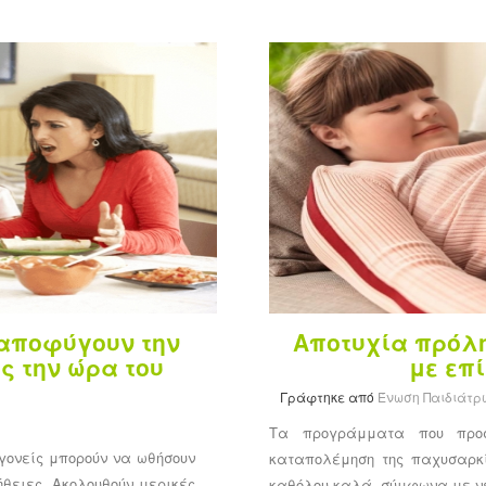
 αποφύγουν την
Αποτυχία πρόλ
ς την ώρα του
με επί
Γράφτηκε από
Ένωση Παιδιάτρ
Τα προγράμματα που προσ
 γονείς μπορούν να ωθήσουν
καταπολέμηση της παχυσαρκί
ήθειες. Ακολουθούν μερικές
καθόλου καλά, σύμφωνα με ν