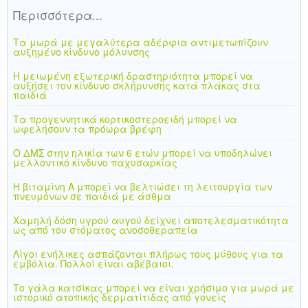
Περισσότερα...
Ανακοινώσεις
Τα μωρά με μεγαλύτερα αδέρφια αντιμετωπίζουν
Εργαλεία για Παιδιάτρους
αυξημένο κίνδυνο μόλυνσης
Η μειωμένη εξωτερική δραστηριότητα μπορεί να
Χρήσιμα Links
αυξήσει τον κίνδυνο σκλήρυνσης κατά πλάκας στα
παιδιά
Επεξεργασία Προφίλ
Τα προγεννητικά κορτικοστεροειδή μπορεί να
ωφελήσουν τα πρόωρα βρέφη
Ο ΔΜΣ στην ηλικία των 6 ετών μπορεί να υποδηλώνει
μελλοντικό κίνδυνο παχυσαρκίας
Η βιταμίνη Α μπορεί να βελτιώσει τη λειτουργία των
πνευμόνων σε παιδιά με άσθμα
Χαμηλή δόση υγρού αυγού δείχνει αποτελεσματικότητα
ως από του στόματος ανοσοθεραπεία
Λίγοι ενήλικες ασπάζονται πλήρως τους μύθους για τα
εμβόλια. Πολλοί είναι αβέβαιοι.
Το γάλα κατσίκας μπορεί να είναι χρήσιμο για μωρά με
ιστορικό ατοπικής δερματίτιδας από γονείς