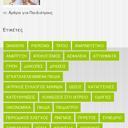
σε
Άρθρα για Παιδιάτρους
Ετικέτες
DANGERS
PIERCING
TATOO
ΑΝΑΠΝΕΥΣΤΙΚΟ
ΑΝΑΠΤΥΞΗ
ΑΠΟΛΟΓΙΣΜΟΣ
ΑΣΦΑΛΕΙΑ
ΑΤΥΧΗΜΑΤΑ
ΓΡΙΠΗ
ΔΙΑΚΟΠΕΣ
ΔΡΑΣΕΙΣ
ΕΓΚΑΤΑΛΕΛΕΙΜΜΕΝΑ ΠΑΙΔΙΑ
ΙΑΤΡΙΚΟΣ ΣΥΛΛΟΓΟΣ ΑΘΗΝΩΝ
ΙΩΣΕΙΣ
ΚΑΤΑΓΓΕΛΙΕΣ
ΚΑΤΕΥΘΥΝΣΕΙΣ
ΛΟΙΜΩΞΕΙΣ ΣΤΟ ΙΑΤΡΕΙΟ
ΟΔΗΓΙΕΣ
ΟΙΚΟΝΟΜΙΚΑ
ΠΑΙΔΙΑ
ΠΑΙΔΙΑΤΡΟΙ
ΠΕΡΙΟΔΙΚΟΣ ΕΛΕΓΧΟΣ
ΠΝΙΓΜΟΣ
ΠΥΡΕΤΟΣ
ΣΥΝΕΔΡΙΟ
ΣΥΝΕΛΕΥΣΗ
ΥΓΕΙΑ
ΦΡΟΝΤΙΔΑ
ΧΕΙΜΩΝΑΣ