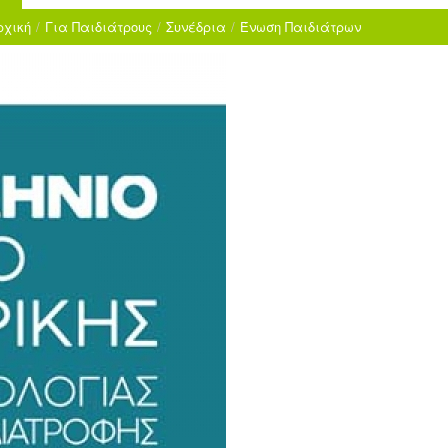
ρχική
/
Για Παιδιάτρους
/
Συνέδρια
/
Ένωση Παιδιάτρων