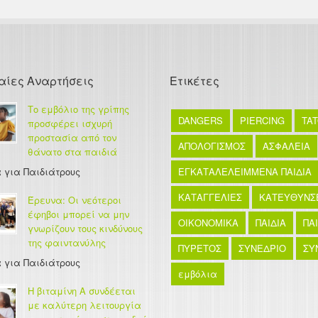
αίες Αναρτήσεις
Ετικέτες
Το εμβόλιο της γρίπης
DANGERS
PIERCING
TA
προσφέρει ισχυρή
προστασία από τον
ΑΠΟΛΟΓΙΣΜΟΣ
ΑΣΦΑΛΕΙΑ
θάνατο στα παιδιά
 για Παιδιάτρους
ΕΓΚΑΤΑΛΕΛΕΙΜΜΕΝΑ ΠΑΙΔΙΑ
ΚΑΤΑΓΓΕΛΙΕΣ
ΚΑΤΕΥΘΥΝΣ
Έρευνα: Οι νεότεροι
έφηβοι μπορεί να μην
ΟΙΚΟΝΟΜΙΚΑ
ΠΑΙΔΙΑ
ΠΑ
γνωρίζουν τους κινδύνους
της φαιντανύλης
ΠΥΡΕΤΟΣ
ΣΥΝΕΔΡΙΟ
ΣΥ
 για Παιδιάτρους
εμβόλια
Η βιταμίνη Α συνδέεται
με καλύτερη λειτουργία