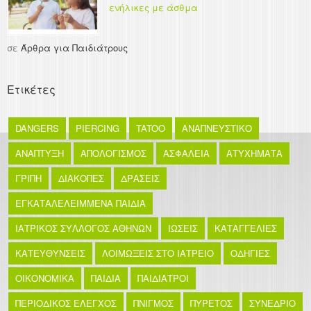
ενήλικες με άσθμα
σε
Άρθρα για Παιδιάτρους
Ετικέτες
DANGERS
PIERCING
TATOO
ΑΝΑΠΝΕΥΣΤΙΚΟ
ΑΝΑΠΤΥΞΗ
ΑΠΟΛΟΓΙΣΜΟΣ
ΑΣΦΑΛΕΙΑ
ΑΤΥΧΗΜΑΤΑ
ΓΡΙΠΗ
ΔΙΑΚΟΠΕΣ
ΔΡΑΣΕΙΣ
ΕΓΚΑΤΑΛΕΛΕΙΜΜΕΝΑ ΠΑΙΔΙΑ
ΙΑΤΡΙΚΟΣ ΣΥΛΛΟΓΟΣ ΑΘΗΝΩΝ
ΙΩΣΕΙΣ
ΚΑΤΑΓΓΕΛΙΕΣ
ΚΑΤΕΥΘΥΝΣΕΙΣ
ΛΟΙΜΩΞΕΙΣ ΣΤΟ ΙΑΤΡΕΙΟ
ΟΔΗΓΙΕΣ
ΟΙΚΟΝΟΜΙΚΑ
ΠΑΙΔΙΑ
ΠΑΙΔΙΑΤΡΟΙ
ΠΕΡΙΟΔΙΚΟΣ ΕΛΕΓΧΟΣ
ΠΝΙΓΜΟΣ
ΠΥΡΕΤΟΣ
ΣΥΝΕΔΡΙΟ