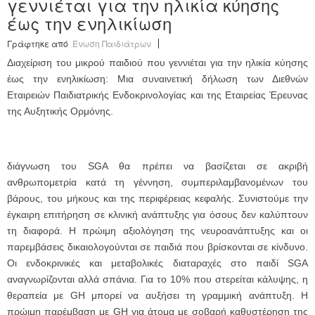
γεννιέται για την ηλικία κύησης
έως την ενηλικίωση
Γράφτηκε από
Ένωση Παιδιάτρων
Διαχείριση του μικρού παιδιού που γεννιέται για την ηλικία κύησης
έως την ενηλικίωση: Μια συναινετική δήλωση των Διεθνών
Εταιρειών Παιδιατρικής Ενδοκρινολογίας και της Εταιρείας Έρευνας
της Αυξητικής Ορμόνης.
διάγνωση του SGA θα πρέπει να βασίζεται σε ακριβή
ανθρωπομετρία κατά τη γέννηση, συμπεριλαμβανομένων του
βάρους, του μήκους και της περιφέρειας κεφαλής. Συνιστούμε την
έγκαιρη επιτήρηση σε κλινική ανάπτυξης για όσους δεν καλύπτουν
τη διαφορά. Η πρώιμη αξιολόγηση της νευροανάπτυξης και οι
παρεμβάσεις δικαιολογούνται σε παιδιά που βρίσκονται σε κίνδυνο.
Οι ενδοκρινικές και μεταβολικές διαταραχές στο παιδί SGA
αναγνωρίζονται αλλά σπάνια. Για το 10% που στερείται κάλυψης, η
θεραπεία με GH μπορεί να αυξήσει τη γραμμική ανάπτυξη. Η
πρώιμη παρέμβαση με GH για άτομα με σοβαρή καθυστέρηση της