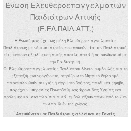
Ένωση Ελευθεροεπαγγελματιών
Ανακοινώσεις
Παιδιάτρων Αττικής
Εργαλεία για Παιδιάτρους
(Ε.ΕΛ.ΠΑΙΔ.ΑΤΤ.)
Χρήσιμα Links
Η Ένωσή μας έχει ως μέλη Ελευθεροεπαγγελματίες
Επεξεργασία Προφίλ
Παιδιάτρους με νόμιμο ιατρείο, που ασκούν είτε την Παιδιατρική,
είτε κάποια εξειδίκευση αυτής αποκλειστικά ή σε συνδυασμό με
την Παιδιατρική.
Οι Ελευθεροεπαγγελματίες Παιδίατροι δίνουν συμβουλές για το
εξεταζόμενο νεογέννητο, στηρίζουν το Μητρικό Θηλασμό,
παρακολουθούν το υγιές ή άρρωστο βρέφος, παιδί και έφηβο,
παρέχουν υπηρεσίες Πρωτοβάθμιας Φροντίδας Υγείας και
πρόληψης και στα πλαίσια αυτά, εμβολιάζουν πάνω από το 70%
των παιδιών της χώρας.
Απευθύνεται σε Παιδιάτρους αλλά και σε Γονείς