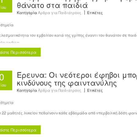
θάνατο στα παιδιά
λίου
Κατηγορία
Άρθρα για Παιδιάτρους
Ετικέτες
 σημεία
λεσματικότητα του εμβολίου κατά της γρίπης έναντι του θανάτου σε παιδ
αία χρόνια.
άστε Περισσότερα
ελεσματικότητα του εμβολίου κατά του θανάτου ήταν 77% μεταξύ των παιδ
αν.
ματα έρχονται σε ένα πλαίσιο μειωμένης συμμετοχής στο εμβόλιο της γρί
Έρευνα: Οι νεότεροι έφηβοι μπο
0
κινδύνους της φαιντανύλης
ιασμός κατά της γρίπης μείωσε τον κίνδυνο θανάτου από γρίπη μεταξύ π
λίου
νητές.
Κατηγορία
Άρθρα για Παιδιάτρους
Ετικέτες
 σημεία
ική αποτελεσματικότητα του εμβολίου κατά των θανάτων από γρίπη ήταν 8
υ 22 μαθητές λυκείου πεθαίνουν κάθε εβδομάδα από υπερβολική δόση φαι
του 2025, ανέφερε ο Brendan Flannery, PhD, του CDC στην Ατλάντα, και οι σ
εθνικά αντιπροσωπευτική μελέτη, λιγότεροι από τους μισούς μαθητές τη
άστε Περισσότερα
ο στην πειραματική χρήση φαιντανύλης.