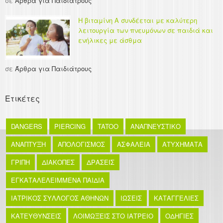
σε
Άρθρα για Παιδιάτρους
Η βιταμίνη Α συνδέεται με καλύτερη
λειτουργία των πνευμόνων σε παιδιά και
ενήλικες με άσθμα
σε
Άρθρα για Παιδιάτρους
Ετικέτες
DANGERS
PIERCING
TATOO
ΑΝΑΠΝΕΥΣΤΙΚΟ
ΑΝΑΠΤΥΞΗ
ΑΠΟΛΟΓΙΣΜΟΣ
ΑΣΦΑΛΕΙΑ
ΑΤΥΧΗΜΑΤΑ
ΓΡΙΠΗ
ΔΙΑΚΟΠΕΣ
ΔΡΑΣΕΙΣ
ΕΓΚΑΤΑΛΕΛΕΙΜΜΕΝΑ ΠΑΙΔΙΑ
ΙΑΤΡΙΚΟΣ ΣΥΛΛΟΓΟΣ ΑΘΗΝΩΝ
ΙΩΣΕΙΣ
ΚΑΤΑΓΓΕΛΙΕΣ
ΚΑΤΕΥΘΥΝΣΕΙΣ
ΛΟΙΜΩΞΕΙΣ ΣΤΟ ΙΑΤΡΕΙΟ
ΟΔΗΓΙΕΣ