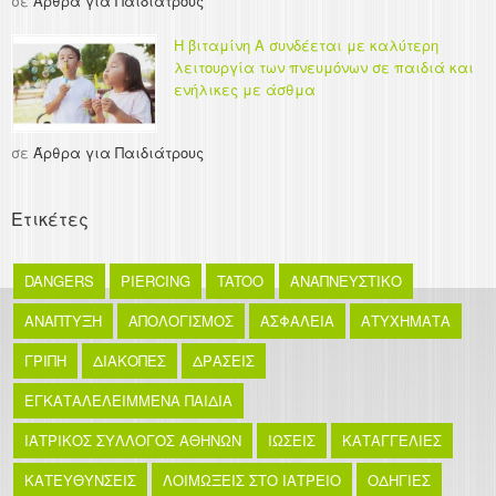
σε
Άρθρα για Παιδιάτρους
Η βιταμίνη Α συνδέεται με καλύτερη
λειτουργία των πνευμόνων σε παιδιά και
ενήλικες με άσθμα
σε
Άρθρα για Παιδιάτρους
Ετικέτες
DANGERS
PIERCING
TATOO
ΑΝΑΠΝΕΥΣΤΙΚΟ
ΑΝΑΠΤΥΞΗ
ΑΠΟΛΟΓΙΣΜΟΣ
ΑΣΦΑΛΕΙΑ
ΑΤΥΧΗΜΑΤΑ
ΓΡΙΠΗ
ΔΙΑΚΟΠΕΣ
ΔΡΑΣΕΙΣ
ΕΓΚΑΤΑΛΕΛΕΙΜΜΕΝΑ ΠΑΙΔΙΑ
ΙΑΤΡΙΚΟΣ ΣΥΛΛΟΓΟΣ ΑΘΗΝΩΝ
ΙΩΣΕΙΣ
ΚΑΤΑΓΓΕΛΙΕΣ
ΚΑΤΕΥΘΥΝΣΕΙΣ
ΛΟΙΜΩΞΕΙΣ ΣΤΟ ΙΑΤΡΕΙΟ
ΟΔΗΓΙΕΣ