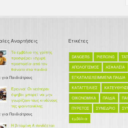
αίες Αναρτήσεις
Ετικέτες
Το εμβόλιο της γρίπης
DANGERS
PIERCING
TA
προσφέρει ισχυρή
προστασία από τον
ΑΠΟΛΟΓΙΣΜΟΣ
ΑΣΦΑΛΕΙΑ
θάνατο στα παιδιά
 για Παιδιάτρους
ΕΓΚΑΤΑΛΕΛΕΙΜΜΕΝΑ ΠΑΙΔΙΑ
ΚΑΤΑΓΓΕΛΙΕΣ
ΚΑΤΕΥΘΥΝΣ
Έρευνα: Οι νεότεροι
έφηβοι μπορεί να μην
ΟΙΚΟΝΟΜΙΚΑ
ΠΑΙΔΙΑ
ΠΑ
γνωρίζουν τους κινδύνους
της φαιντανύλης
ΠΥΡΕΤΟΣ
ΣΥΝΕΔΡΙΟ
ΣΥ
 για Παιδιάτρους
εμβόλια
Η βιταμίνη Α συνδέεται