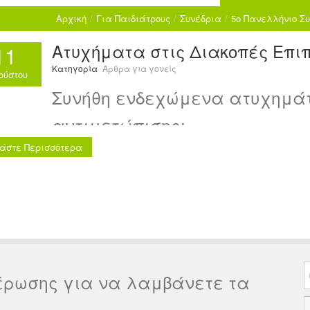
Αρχική
/
Για Παιδιάτρους
/
Συνέδρια
/
5o Πανελλήνιο Συ
Ατυχήματα στις Διακοπές Επιπ
11
Κατηγορία
Άρθρα για γονείς
ούστου
Συνήθη ενδεχώμενα ατυχημάτ
αντιμετώπισης:
άστε Περισσότερα
έρωσης για να λαμβάνετε τα