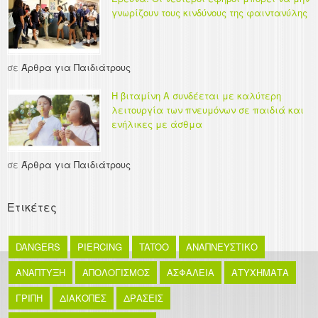
γνωρίζουν τους κινδύνους της φαιντανύλης
σε
Άρθρα για Παιδιάτρους
Η βιταμίνη Α συνδέεται με καλύτερη
λειτουργία των πνευμόνων σε παιδιά και
ενήλικες με άσθμα
σε
Άρθρα για Παιδιάτρους
Ετικέτες
DANGERS
PIERCING
TATOO
ΑΝΑΠΝΕΥΣΤΙΚΟ
ΑΝΑΠΤΥΞΗ
ΑΠΟΛΟΓΙΣΜΟΣ
ΑΣΦΑΛΕΙΑ
ΑΤΥΧΗΜΑΤΑ
ΓΡΙΠΗ
ΔΙΑΚΟΠΕΣ
ΔΡΑΣΕΙΣ