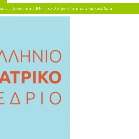
ρους
/
Συνέδρια
/
64ο Πανελλήνιο Παιδιατρικό Συνέδριο