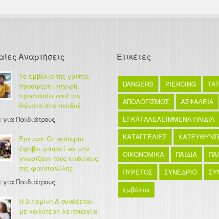
αίες Αναρτήσεις
Ετικέτες
Το εμβόλιο της γρίπης
DANGERS
PIERCING
TA
προσφέρει ισχυρή
προστασία από τον
ΑΠΟΛΟΓΙΣΜΟΣ
ΑΣΦΑΛΕΙΑ
θάνατο στα παιδιά
 για Παιδιάτρους
ΕΓΚΑΤΑΛΕΛΕΙΜΜΕΝΑ ΠΑΙΔΙΑ
ΚΑΤΑΓΓΕΛΙΕΣ
ΚΑΤΕΥΘΥΝΣ
Έρευνα: Οι νεότεροι
έφηβοι μπορεί να μην
ΟΙΚΟΝΟΜΙΚΑ
ΠΑΙΔΙΑ
ΠΑ
γνωρίζουν τους κινδύνους
της φαιντανύλης
ΠΥΡΕΤΟΣ
ΣΥΝΕΔΡΙΟ
ΣΥ
 για Παιδιάτρους
εμβόλια
Η βιταμίνη Α συνδέεται
με καλύτερη λειτουργία