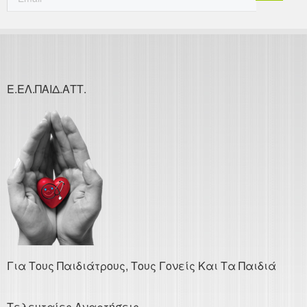
Ε.ΕΛ.ΠΑΙΔ.ΑΤΤ.
Για Τους Παιδιάτρους, Τους Γονείς Και Τα Παιδιά
Τελευταίες Αναρτήσεις