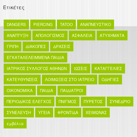
Ετικέτες
DANGERS
PIERCING
TATOO
ΑΝΑΠΝΕΥΣΤΙΚΟ
ΑΝΑΠΤΥΞΗ
ΑΠΟΛΟΓΙΣΜΟΣ
ΑΣΦΑΛΕΙΑ
ΑΤΥΧΗΜΑΤΑ
ΓΡΙΠΗ
ΔΙΑΚΟΠΕΣ
ΔΡΑΣΕΙΣ
ΕΓΚΑΤΑΛΕΛΕΙΜΜΕΝΑ ΠΑΙΔΙΑ
ΙΑΤΡΙΚΟΣ ΣΥΛΛΟΓΟΣ ΑΘΗΝΩΝ
ΙΩΣΕΙΣ
ΚΑΤΑΓΓΕΛΙΕΣ
ΚΑΤΕΥΘΥΝΣΕΙΣ
ΛΟΙΜΩΞΕΙΣ ΣΤΟ ΙΑΤΡΕΙΟ
ΟΔΗΓΙΕΣ
ΟΙΚΟΝΟΜΙΚΑ
ΠΑΙΔΙΑ
ΠΑΙΔΙΑΤΡΟΙ
ΠΕΡΙΟΔΙΚΟΣ ΕΛΕΓΧΟΣ
ΠΝΙΓΜΟΣ
ΠΥΡΕΤΟΣ
ΣΥΝΕΔΡΙΟ
ΣΥΝΕΛΕΥΣΗ
ΥΓΕΙΑ
ΦΡΟΝΤΙΔΑ
ΧΕΙΜΩΝΑΣ
εμβόλια