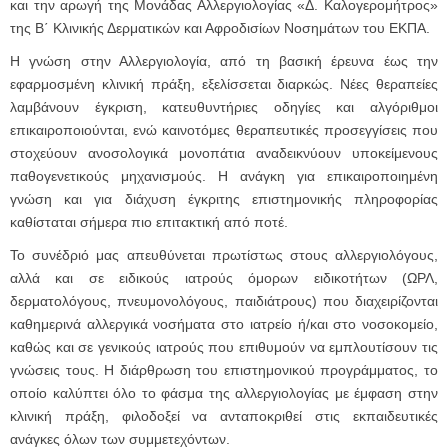
και την αρωγή της Μονάδας Αλλεργιολογίας «Δ. Καλογερομήτρος»
της Β΄ Κλινικής Δερματικών και Αφροδισίων Νοσημάτων του ΕΚΠΑ.
Η γνώση στην Αλλεργιολογία, από τη βασική έρευνα έως την
εφαρμοσμένη κλινική πράξη, εξελίσσεται διαρκώς. Νέες θεραπείες
λαμβάνουν έγκριση, κατευθυντήριες οδηγίες και αλγόριθμοι
επικαιροποιούνται, ενώ καινοτόμες θεραπευτικές προσεγγίσεις που
στοχεύουν ανοσολογικά μονοπάτια αναδεικνύουν υποκείμενους
παθογενετικούς μηχανισμούς. Η ανάγκη για επικαιροποιημένη
γνώση και για διάχυση έγκριτης επιστημονικής πληροφορίας
καθίσταται σήμερα πιο επιτακτική από ποτέ.
Το συνέδριό μας απευθύνεται πρωτίστως στους αλλεργιολόγους,
αλλά και σε ειδικούς ιατρούς όμορων ειδικοτήτων (ΩΡΛ,
δερματολόγους, πνευμονολόγους, παιδιάτρους) που διαχειρίζονται
καθημερινά αλλεργικά νοσήματα στο ιατρείο ή/και στο νοσοκομείο,
καθώς και σε γενικούς ιατρούς που επιθυμούν να εμπλουτίσουν τις
γνώσεις τους. Η διάρθρωση του επιστημονικού προγράμματος, το
οποίο καλύπτει όλο το φάσμα της αλλεργιολογίας με έμφαση στην
κλινική πράξη, φιλοδοξεί να ανταποκριθεί στις εκπαιδευτικές
ανάγκες όλων των συμμετεχόντων.