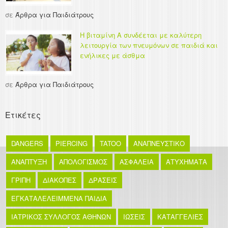
σε
Άρθρα για Παιδιάτρους
Η βιταμίνη Α συνδέεται με καλύτερη
λειτουργία των πνευμόνων σε παιδιά και
ενήλικες με άσθμα
σε
Άρθρα για Παιδιάτρους
Ετικέτες
DANGERS
PIERCING
TATOO
ΑΝΑΠΝΕΥΣΤΙΚΟ
ΑΝΑΠΤΥΞΗ
ΑΠΟΛΟΓΙΣΜΟΣ
ΑΣΦΑΛΕΙΑ
ΑΤΥΧΗΜΑΤΑ
ΓΡΙΠΗ
ΔΙΑΚΟΠΕΣ
ΔΡΑΣΕΙΣ
ΕΓΚΑΤΑΛΕΛΕΙΜΜΕΝΑ ΠΑΙΔΙΑ
ΙΑΤΡΙΚΟΣ ΣΥΛΛΟΓΟΣ ΑΘΗΝΩΝ
ΙΩΣΕΙΣ
ΚΑΤΑΓΓΕΛΙΕΣ