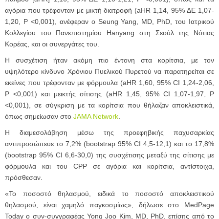
αγόρια που τρέφονταν με μικτή διατροφή (aHR 1,14, 95% ΔΕ 1,07-
1,20, P <0,001), ανέφεραν ο Seung Yang, MD, PhD, του Ιατρικού
Κολλεγίου του Πανεπιστημίου Hanyang στη Σεούλ της Νότιας
Κορέας, και οι συνεργάτες του.
Η συσχέτιση ήταν ακόμη πιο έντονη στα κορίτσια, με τον
υψηλότερο κίνδυνο Χρόνιου Πυελικού Πυρετού να παρατηρείται σε
εκείνες που τρέφονταν με φόρμουλα (aHR 1,60, 95% CI 1,24-2,06,
P <0,001) και μεικτής σίτισης (aHR 1,45, 95% CI 1,07-1,97, P
<0,001), σε σύγκριση με τα κορίτσια που θήλαζαν αποκλειστικά,
όπως σημείωσαν στο
JAMA Network
.
Η διαμεσολάβηση μέσω της προεφηβικής παχυσαρκίας
αντιπροσώπευε το 7,2% (bootstrap 95% CI 4,5-12,1) και το 17,8%
(bootstrap 95% CI 6,6-30,0) της συσχέτισης μεταξύ της σίτισης με
φόρμουλα και του CPP σε αγόρια και κορίτσια, αντίστοιχα,
πρόσθεσαν.
«Το ποσοστό θηλασμού, ειδικά το ποσοστό αποκλειστικού
θηλασμού, είναι χαμηλό παγκοσμίως», δήλωσε στο MedPage
Today ο συν-συγγραφέας Yong Joo Kim, MD, PhD, επίσης από το