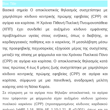
Box Title
Βασικά σημεία Ο αποκλειστικός θηλασμός συσχετίστηκε με
χαμηλότερο κίνδυνο κεντρικής πρώιμης εφηβείας (CPP) σε
αγόρια και κορίτσια. Η Χρόνια Πιθανή Πυελική Πνευμονοπάθεια
(ΧΠΠ) έχει συνδεθεί με αυξημένο κίνδυνο εμφάνισης
προβλημάτων υγείας στους ενήλικες, όπως ο διαβήτης, οι
καρδιαγγειακές παθήσεις και ο καρκίνος. Η μεσολάβηση μέσω
της προεφηβικής παχυσαρκίας εξηγούσε μέρος της συσχέτισης
μεταξύ της σίτισης με φόρμουλα και του Χρόνιου Πυελικού Πόνο
(CPP) σε αγόρια και κορίτσια. Ο αποκλειστικός θηλασμός κατά
τους πρώτους 4 έως 6 μήνες ζωής συσχετίστηκε με χαμηλότερο
κίνδυνο κεντρικής πρώιμης εφηβείας (CPP) σε αγόρια και
κορίτσια, σύμφωνα με μια πανεθνική, αναδρομική μελέτη
κοόρτης από τη Νότια Κορέα.
Σε σύγκριση με τα αγόρια που θήλαζαν αποκλειστικά, τα αγόρια
που τρέφονταν με φόρμουλα είχαν αυξημένο κίνδυνο χρόνιου
πυελικού καρκίνου (CPP) (προσαρμοσμένος κίνδυνος καρδιακού
παλμού [aHR] 1,16, 95% ΔΕ 1,10-1,21, P <0,001), όπως και τα