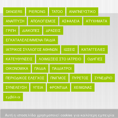
DANGERS
PIERCING
TATOO
ΑΝΑΠΝΕΥΣΤΙΚΟ
ΑΝΑΠΤΥΞΗ
ΑΠΟΛΟΓΙΣΜΟΣ
ΑΣΦΑΛΕΙΑ
ΑΤΥΧΗΜΑΤΑ
ΓΡΙΠΗ
ΔΙΑΚΟΠΕΣ
ΔΡΑΣΕΙΣ
ΕΓΚΑΤΑΛΕΛΕΙΜΜΕΝΑ ΠΑΙΔΙΑ
ΙΑΤΡΙΚΟΣ ΣΥΛΛΟΓΟΣ ΑΘΗΝΩΝ
ΙΩΣΕΙΣ
ΚΑΤΑΓΓΕΛΙΕΣ
ΚΑΤΕΥΘΥΝΣΕΙΣ
ΛΟΙΜΩΞΕΙΣ ΣΤΟ ΙΑΤΡΕΙΟ
ΟΔΗΓΙΕΣ
ΟΙΚΟΝΟΜΙΚΑ
ΠΑΙΔΙΑ
ΠΑΙΔΙΑΤΡΟΙ
ΠΕΡΙΟΔΙΚΟΣ ΕΛΕΓΧΟΣ
ΠΝΙΓΜΟΣ
ΠΥΡΕΤΟΣ
ΣΥΝΕΔΡΙΟ
ΣΥΝΕΛΕΥΣΗ
ΥΓΕΙΑ
ΦΡΟΝΤΙΔΑ
ΧΕΙΜΩΝΑΣ
εμβόλια
Αυτή η ιστοσελίδα χρησιμοποιεί cookies για καλύτερη εμπειρία