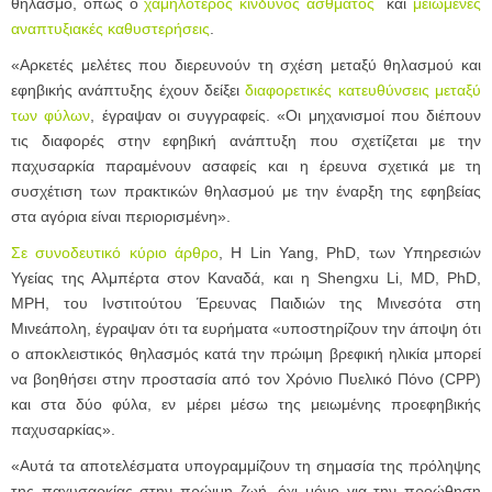
θηλασμό, όπως ο
χαμηλότερος κίνδυνος άσθματος
και
μειωμένες
αναπτυξιακές καθυστερήσεις
.
«Αρκετές μελέτες που διερευνούν τη σχέση μεταξύ θηλασμού και
εφηβικής ανάπτυξης έχουν δείξει
διαφορετικές κατευθύνσεις μεταξύ
των φύλων
, έγραψαν οι συγγραφείς. «Οι μηχανισμοί που διέπουν
τις διαφορές στην εφηβική ανάπτυξη που σχετίζεται με την
παχυσαρκία παραμένουν ασαφείς και η έρευνα σχετικά με τη
συσχέτιση των πρακτικών θηλασμού με την έναρξη της εφηβείας
στα αγόρια είναι περιορισμένη».
Σε συνοδευτικό κύριο άρθρο
, Η Lin Yang, PhD, των Υπηρεσιών
Υγείας της Αλμπέρτα στον Καναδά, και η Shengxu Li, MD, PhD,
MPH, του Ινστιτούτου Έρευνας Παιδιών της Μινεσότα στη
Μινεάπολη, έγραψαν ότι τα ευρήματα «υποστηρίζουν την άποψη ότι
ο αποκλειστικός θηλασμός κατά την πρώιμη βρεφική ηλικία μπορεί
να βοηθήσει στην προστασία από τον Χρόνιο Πυελικό Πόνο (CPP)
και στα δύο φύλα, εν μέρει μέσω της μειωμένης προεφηβικής
παχυσαρκίας».
«Αυτά τα αποτελέσματα υπογραμμίζουν τη σημασία της πρόληψης
της παχυσαρκίας στην πρώιμη ζωή, όχι μόνο για την προώθηση