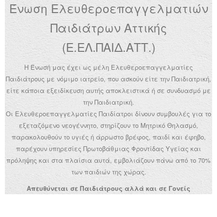
Ένωση Ελευθεροεπαγγελματιών
Ανακοινώσεις
Παιδιάτρων Αττικής
Εργαλεία για Παιδιάτρους
(Ε.ΕΛ.ΠΑΙΔ.ΑΤΤ.)
Χρήσιμα Links
Η Ένωσή μας έχει ως μέλη Ελευθεροεπαγγελματίες
Επεξεργασία Προφίλ
Παιδιάτρους με νόμιμο ιατρείο, που ασκούν είτε την Παιδιατρική,
είτε κάποια εξειδίκευση αυτής αποκλειστικά ή σε συνδυασμό με
την Παιδιατρική.
Οι Ελευθεροεπαγγελματίες Παιδίατροι δίνουν συμβουλές για το
εξεταζόμενο νεογέννητο, στηρίζουν το Μητρικό Θηλασμό,
παρακολουθούν το υγιές ή άρρωστο βρέφος, παιδί και έφηβο,
παρέχουν υπηρεσίες Πρωτοβάθμιας Φροντίδας Υγείας και
πρόληψης και στα πλαίσια αυτά, εμβολιάζουν πάνω από το 70%
των παιδιών της χώρας.
Απευθύνεται σε Παιδιάτρους αλλά και σε Γονείς