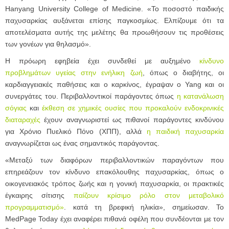
Hanyang University College of Medicine. «Το ποσοστό παιδικής
παχυσαρκίας αυξάνεται επίσης παγκοσμίως. Ελπίζουμε ότι τα
αποτελέσματα αυτής της μελέτης θα προωθήσουν τις προθέσεις
των γονέων για θηλασμό».
Η πρόωρη εφηβεία έχει συνδεθεί με αυξημένο
κίνδυνο
προβλημάτων υγείας στην ενήλικη ζωή
, όπως ο διαβήτης, οι
καρδιαγγειακές παθήσεις και ο καρκίνος, έγραψαν ο Yang και οι
συνεργάτες του. Περιβαλλοντικοί παράγοντες όπως
η κατανάλωση
σόγιας
και
έκθεση σε χημικές ουσίες που προκαλούν ενδοκρινικές
διαταραχές
έχουν αναγνωριστεί ως πιθανοί παράγοντες κινδύνου
για Χρόνιο Πυελικό Πόνο (ΧΠΠ), αλλά
η παιδική παχυσαρκία
αναγνωρίζεται ως ένας σημαντικός παράγοντας.
«Μεταξύ των διαφόρων περιβαλλοντικών παραγόντων που
επηρεάζουν τον κίνδυνο επακόλουθης παχυσαρκίας, όπως ο
οικογενειακός τρόπος ζωής και η γονική παχυσαρκία, οι πρακτικές
έγκαιρης σίτισης
παίζουν κρίσιμο ρόλο στον μεταβολικό
προγραμματισμό»
. κατά τη βρεφική ηλικία», σημείωσαν. Το
MedPage Today έχει αναφέρει πιθανά οφέλη που συνδέονται με τον