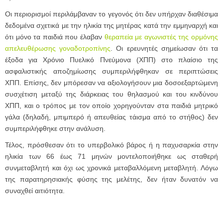
Οι περιορισμοί περιλάμβαναν το γεγονός ότι δεν υπήρχαν διαθέσιμα
δεδομένα σχετικά με την ηλικία της μητέρας κατά την εμμηναρχή και
ότι μόνο τα παιδιά που έλαβαν
θεραπεία με αγωνιστές της ορμόνης
απελευθέρωσης γοναδοτροπίνης
. Οι ερευνητές σημείωσαν ότι τα
έξοδα για Χρόνιο Πυελικό Πνεύμονα (ΧΠΠ) στο πλαίσιο της
ασφαλιστικής αποζημίωσης συμπεριλήφθηκαν σε περιπτώσεις
ΧΠΠ. Επίσης, δεν μπόρεσαν να αξιολογήσουν μια δοσοεξαρτώμενη
συσχέτιση μεταξύ της διάρκειας του θηλασμού και του κινδύνου
ΧΠΠ, και ο τρόπος με τον οποίο χορηγούνταν στα παιδιά μητρικό
γάλα (δηλαδή, μπιμπερό ή απευθείας τάισμα από το στήθος) δεν
συμπεριλήφθηκε στην ανάλυση.
Τέλος, πρόσθεσαν ότι το υπερβολικό βάρος ή η παχυσαρκία στην
ηλικία των 66 έως 71 μηνών μοντελοποιήθηκε ως σταθερή
συνμεταβλητή και όχι ως χρονικά μεταβαλλόμενη μεταβλητή. Λόγω
της παρατηρησιακής φύσης της μελέτης, δεν ήταν δυνατόν να
συναχθεί αιτιότητα.