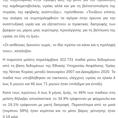
της καρδιομεταβολικής υγείας αλλά και για τη βελτιστοποίηση της
πορείας της εφηβικής ανάπτυξης», πρόσθεσαν. «Τονίζουν επίσης
την ανάγκη να συμπεριληφθούν τα αγόρια στην έρευνα για την
αναπτυξιακή υγεία και να εξεταστούν οι πρακτικές διατροφής των
βρεφών ως μέρος μιας ευρύτερης προσέγγισης για τη βελτίωση της
υγείας σε όλη τη ζωή».
«Οι ασθένειες ξεκινούν νωρίς, το ίδιο πρέπει να κάνει και η πρόληψή
τους», κατέληξαν.
Η παρούσα μελέτη περιελάμβανε 322.731 παιδιά μέσω δεδομένων
από τη βάση δεδομένων της Εθνικής Υπηρεσίας Ασφάλισης Υγείας
της Νότιας Κορέας μεταξύ Ιανουαρίου 2007 και Δεκεμβρίου 2020. Τα
παιδιά που υποβλήθηκαν σε τακτικούς ελέγχους υγείας σε ηλικία 4
έως 6 μηνών και 66 έως 71 μηνών ήταν επιλέξιμα για ένταξη.
Κατά τους πρώτους 4 έως 6 μήνες ζωής, το 46% των παιδιών στη
μελέτη θήλαζαν αποκλειστικά, το 34,9% τρέφονταν με φόρμουλα και
το 19,1% τρέφονταν με μικτή διατροφή. Περισσότερα από τα μισά
(περίπου 58%) ήταν κορίτσια και το μέσο βάρος γέννησης ήταν
3,19 κιλά.