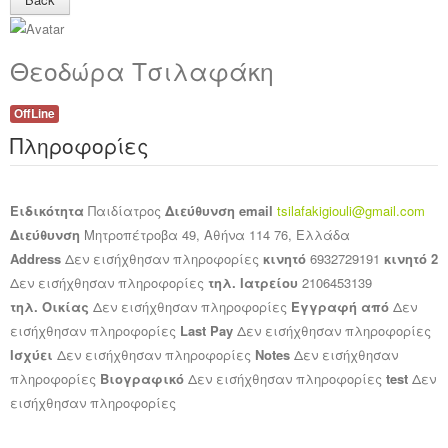
Ανακοινώσεις
Θεοδώρα Τσιλαφάκη
Εργαλεία για Παιδιάτρους
Χρήσιμα Links
OffLine
Πληροφορίες
Επεξεργασία Προφίλ
Ειδικότητα
Παιδίατρος
Διεύθυνση email
tsilafakigiouli@gmail.com
Διεύθυνση
Μητροπέτροβα 49, Αθήνα 114 76, Ελλάδα
Address
Δεν εισήχθησαν πληροφορίες
κινητό
6932729191
κινητό 2
Δεν εισήχθησαν πληροφορίες
τηλ. Ιατρείου
2106453139
τηλ. Οικίας
Δεν εισήχθησαν πληροφορίες
Εγγραφή από
Δεν
εισήχθησαν πληροφορίες
Last Pay
Δεν εισήχθησαν πληροφορίες
Ισχύει
Δεν εισήχθησαν πληροφορίες
Notes
Δεν εισήχθησαν
πληροφορίες
Βιογραφικό
Δεν εισήχθησαν πληροφορίες
test
Δεν
εισήχθησαν πληροφορίες