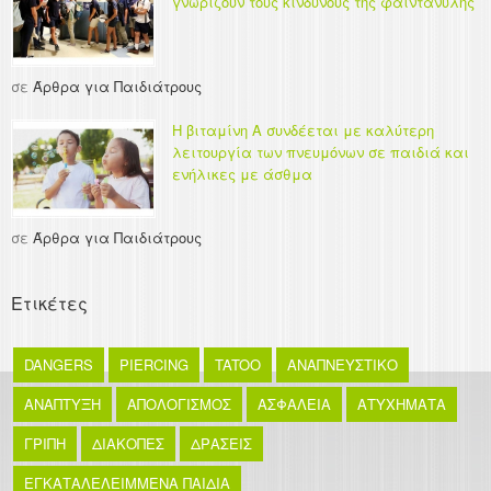
γνωρίζουν τους κινδύνους της φαιντανύλης
σε
Άρθρα για Παιδιάτρους
Η βιταμίνη Α συνδέεται με καλύτερη
λειτουργία των πνευμόνων σε παιδιά και
ενήλικες με άσθμα
σε
Άρθρα για Παιδιάτρους
Ετικέτες
DANGERS
PIERCING
TATOO
ΑΝΑΠΝΕΥΣΤΙΚΟ
ΑΝΑΠΤΥΞΗ
ΑΠΟΛΟΓΙΣΜΟΣ
ΑΣΦΑΛΕΙΑ
ΑΤΥΧΗΜΑΤΑ
ΓΡΙΠΗ
ΔΙΑΚΟΠΕΣ
ΔΡΑΣΕΙΣ
ΕΓΚΑΤΑΛΕΛΕΙΜΜΕΝΑ ΠΑΙΔΙΑ