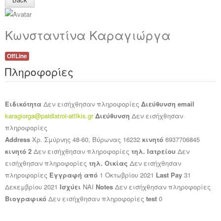
Ανακοινώσεις
Κωνσταντίνα Καραγιώργα
Εργαλεία για Παιδιάτρους
Χρήσιμα Links
OffLine
Πληροφορίες
Επεξεργασία Προφίλ
Ειδικότητα
Δεν εισήχθησαν πληροφορίες
Διεύθυνση email
karagiorga@paidiatroi-attikis.gr
Διεύθυνση
Δεν εισήχθησαν
πληροφορίες
Address
Χρ. Σμύρνης 48-60, Βύρωνας 16232
κινητό
6937706845
κινητό 2
Δεν εισήχθησαν πληροφορίες
τηλ. Ιατρείου
Δεν
εισήχθησαν πληροφορίες
τηλ. Οικίας
Δεν εισήχθησαν
πληροφορίες
Εγγραφή από
1 Οκτωβρίου 2021
Last Pay
31
Δεκεμβρίου 2021
Ισχύει
ΝΑΙ
Notes
Δεν εισήχθησαν πληροφορίες
Βιογραφικό
Δεν εισήχθησαν πληροφορίες
test
0