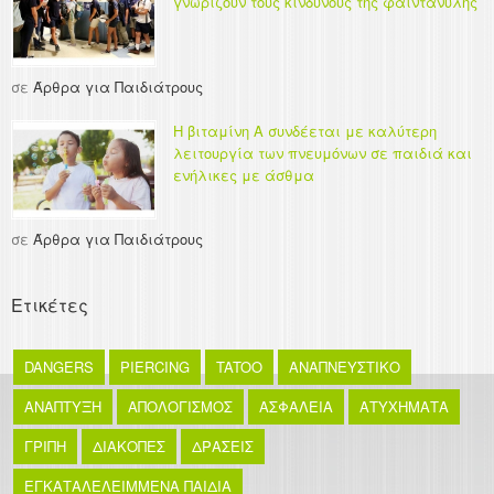
γνωρίζουν τους κινδύνους της φαιντανύλης
σε
Άρθρα για Παιδιάτρους
Η βιταμίνη Α συνδέεται με καλύτερη
λειτουργία των πνευμόνων σε παιδιά και
ενήλικες με άσθμα
σε
Άρθρα για Παιδιάτρους
Ετικέτες
DANGERS
PIERCING
TATOO
ΑΝΑΠΝΕΥΣΤΙΚΟ
ΑΝΑΠΤΥΞΗ
ΑΠΟΛΟΓΙΣΜΟΣ
ΑΣΦΑΛΕΙΑ
ΑΤΥΧΗΜΑΤΑ
ΓΡΙΠΗ
ΔΙΑΚΟΠΕΣ
ΔΡΑΣΕΙΣ
ΕΓΚΑΤΑΛΕΛΕΙΜΜΕΝΑ ΠΑΙΔΙΑ