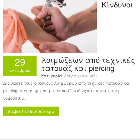
Κίνδυνοι
Ανακοινώσεις
Εργαλεία για Παιδιάτρους
Χρήσιμα Links
Επεξεργασία Προφίλ
λοιμώξεων από τεχνικές
29
τατουάζ και piercing
Οκτωβρίου
Κατηγορία
Άρθρα για γονείς
Διαβάστε τους κίνδυνους λοιμώξεων από τεχνικές τατουάζ και
piercing, για το ημιμόνιμο τατουάζ καθώς και την κείμενη
νομοθεσία.
Διαβάστε Περισσότερα