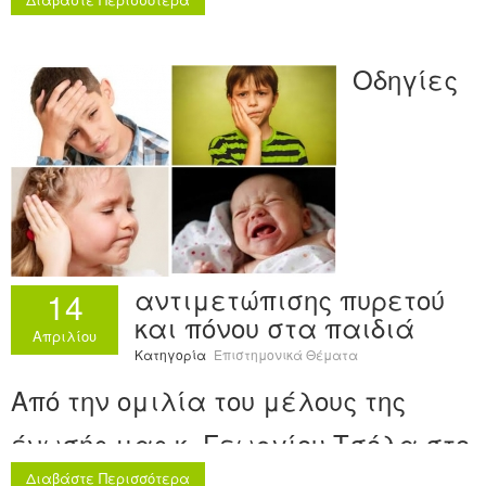
9ο Συνέδριο Παιδιατρικής της
εταιρείας συνεχιζόμενης
Οδηγίες
εκπαίδευσης στην παιδιατρική.
αντιμετώπισης πυρετού
14
και πόνου στα παιδιά
Απριλίου
Κατηγορία
Επιστημονικά Θέματα
Από την ομιλία του μέλους της
ένωσής μας κ. Γεωργίου Τσόλα στο
Διαβάστε Περισσότερα