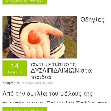
9ο Συνέδριο Παιδιατρικής της
Διαβάστε Περισσότερα
εταιρείας συνεχιζόμενης
Οδηγίες
εκπαίδευσης στην παιδιατρική.
αντιμετώπισης
14
ΔΥΣΛΙΠΙΔΑΙΜΙΩΝ στα
Απριλίου
παιδιά
Κατηγορία
Επιστημονικά Θέματα
Από την ομιλία του μέλους της
ένωσής μας κ. Γεωργίου Τσόλα στο
Διαβάστε Περισσότερα