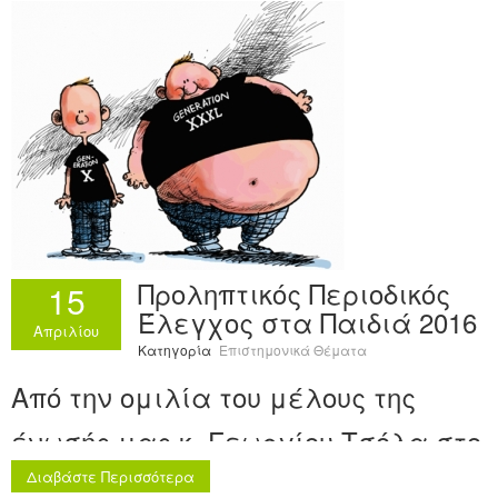
Ανακοινώσεις
Εργαλεία για Παιδιάτρους
Χρήσιμα Links
Επεξεργασία Προφίλ
Προληπτικός Περιοδικός
15
Έλεγχος στα Παιδιά 2016
Απριλίου
Κατηγορία
Επιστημονικά Θέματα
Από την ομιλία του μέλους της
ένωσής μας κ. Γεωργίου Τσόλα στο
9ο Συνέδριο Παιδιατρικής της
Διαβάστε Περισσότερα