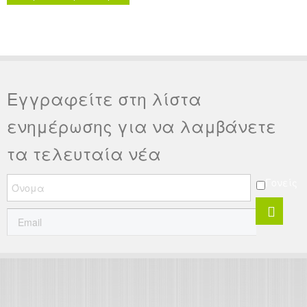
9ο Συνέδριο Παιδιατρικής της
εταιρείας συνεχιζόμενης
εκπαίδευσης στην παιδιατρική.
Εγγραφείτε στη λίστα
ενημέρωσης για να λαμβάνετε
τα τελευταία νέα
Γονείς