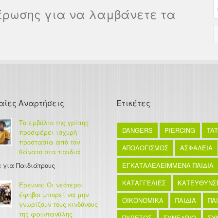
έρωσης για να λαμβάνετε τα
αίες Αναρτήσεις
Ετικέτες
Το εμβόλιο της γρίπης
DANGERS
PIERCING
TA
προσφέρει ισχυρή
προστασία από τον
ΑΠΟΛΟΓΙΣΜΟΣ
ΑΣΦΑΛΕΙΑ
θάνατο στα παιδιά
 για Παιδιάτρους
ΕΓΚΑΤΑΛΕΛΕΙΜΜΕΝΑ ΠΑΙΔΙΑ
ΚΑΤΑΓΓΕΛΙΕΣ
ΚΑΤΕΥΘΥΝΣ
Έρευνα: Οι νεότεροι
έφηβοι μπορεί να μην
ΟΙΚΟΝΟΜΙΚΑ
ΠΑΙΔΙΑ
ΠΑ
γνωρίζουν τους κινδύνους
της φαιντανύλης
ΠΥΡΕΤΟΣ
ΣΥΝΕΔΡΙΟ
ΣΥ