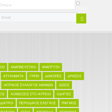
Γονείς
TOO
ΑΝΑΠΝΕΥΣΤΙΚΟ
ΑΝΑΠΤΥΞΗ
ΑΤΥΧΗΜΑΤΑ
ΓΡΙΠΗ
ΔΙΑΚΟΠΕΣ
ΔΡΑΣΕΙΣ
ΙΑΤΡΙΚΟΣ ΣΥΛΛΟΓΟΣ ΑΘΗΝΩΝ
ΙΩΣΕΙΣ
ΕΙΣ
ΛΟΙΜΩΞΕΙΣ ΣΤΟ ΙΑΤΡΕΙΟ
ΟΔΗΓΙΕΣ
ΙΔΙΑΤΡΟΙ
ΠΕΡΙΟΔΙΚΟΣ ΕΛΕΓΧΟΣ
ΠΝΙΓΜΟΣ
ΝΕΛΕΥΣΗ
ΥΓΕΙΑ
ΦΡΟΝΤΙΔΑ
ΧΕΙΜΩΝΑΣ