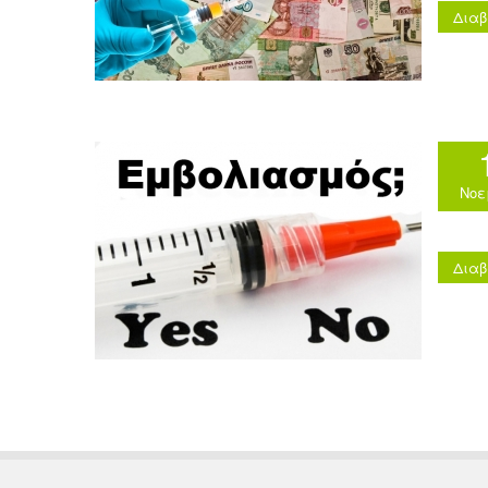
Διαβ
Νοε
Διαβ