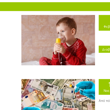
Φεβ
Διαβ
Νοε
Από πό