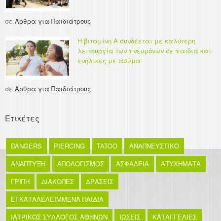
σε
Άρθρα για Παιδιάτρους
Η βιταμίνη Α συνδέεται με καλύτερη
λειτουργία των πνευμόνων σε παιδιά και
ενήλικες με άσθμα
σε
Άρθρα για Παιδιάτρους
Ετικέτες
DANGERS
PIERCING
TATOO
ΑΝΑΠΝΕΥΣΤΙΚΟ
ΑΝΑΠΤΥΞΗ
ΑΠΟΛΟΓΙΣΜΟΣ
ΑΣΦΑΛΕΙΑ
ΑΤΥΧΗΜΑΤΑ
ΓΡΙΠΗ
ΔΙΑΚΟΠΕΣ
ΔΡΑΣΕΙΣ
ΕΓΚΑΤΑΛΕΛΕΙΜΜΕΝΑ ΠΑΙΔΙΑ
ΙΑΤΡΙΚΟΣ ΣΥΛΛΟΓΟΣ ΑΘΗΝΩΝ
ΙΩΣΕΙΣ
ΚΑΤΑΓΓΕΛΙΕΣ