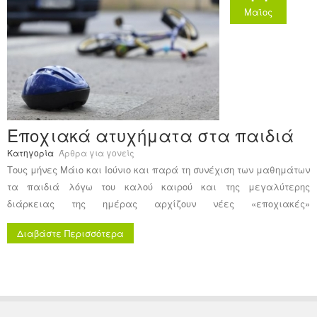
Μαϊος
Εποχιακά ατυχήματα στα παιδιά
Κατηγορία
Άρθρα για γονείς
Τους μήνες Μάιο και Ιούνιο και παρά τη συνέχιση των μαθημάτων
τα παιδιά λόγω του καλού καιρού και της μεγαλύτερης
διάρκειας της ημέρας αρχίζουν νέες «εποχιακές»
δραστηριότητες, που δυστυχώς συχνά οδηγούν σε ατυχήματα και
Διαβάστε Περισσότερα
τραυματισμούς.
Στην ανασκόπηση αυτή θα προσπαθήσω να περιγράψω μερικά
από αυτά με σκοπό την ενημέρωση κυρίως των γονέων αλλά και
των Παιδιάτρων, με στόχο αφ’ ενός την πρόληψη, αφ’ ετέρου την
ορθή αντιμετώπιση τους.