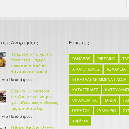
αίες Αναρτήσεις
Ετικέτες
Το εμβόλιο της γρίπης
DANGERS
PIERCING
TA
προσφέρει ισχυρή
προστασία από τον
ΑΠΟΛΟΓΙΣΜΟΣ
ΑΣΦΑΛΕΙΑ
θάνατο στα παιδιά
 για Παιδιάτρους
ΕΓΚΑΤΑΛΕΛΕΙΜΜΕΝΑ ΠΑΙΔΙΑ
ΚΑΤΑΓΓΕΛΙΕΣ
ΚΑΤΕΥΘΥΝΣ
Έρευνα: Οι νεότεροι
έφηβοι μπορεί να μην
ΟΙΚΟΝΟΜΙΚΑ
ΠΑΙΔΙΑ
ΠΑ
γνωρίζουν τους κινδύνους
της φαιντανύλης
ΠΥΡΕΤΟΣ
ΣΥΝΕΔΡΙΟ
ΣΥ
 για Παιδιάτρους
εμβόλια
Η βιταμίνη Α συνδέεται