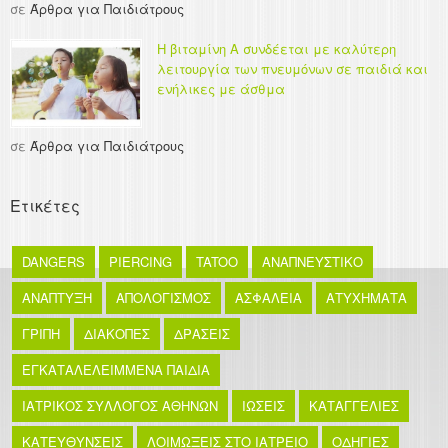
σε
Άρθρα για Παιδιάτρους
Η βιταμίνη Α συνδέεται με καλύτερη
λειτουργία των πνευμόνων σε παιδιά και
ενήλικες με άσθμα
σε
Άρθρα για Παιδιάτρους
Ετικέτες
DANGERS
PIERCING
TATOO
ΑΝΑΠΝΕΥΣΤΙΚΟ
ΑΝΑΠΤΥΞΗ
ΑΠΟΛΟΓΙΣΜΟΣ
ΑΣΦΑΛΕΙΑ
ΑΤΥΧΗΜΑΤΑ
ΓΡΙΠΗ
ΔΙΑΚΟΠΕΣ
ΔΡΑΣΕΙΣ
ΕΓΚΑΤΑΛΕΛΕΙΜΜΕΝΑ ΠΑΙΔΙΑ
ΙΑΤΡΙΚΟΣ ΣΥΛΛΟΓΟΣ ΑΘΗΝΩΝ
ΙΩΣΕΙΣ
ΚΑΤΑΓΓΕΛΙΕΣ
ΚΑΤΕΥΘΥΝΣΕΙΣ
ΛΟΙΜΩΞΕΙΣ ΣΤΟ ΙΑΤΡΕΙΟ
ΟΔΗΓΙΕΣ