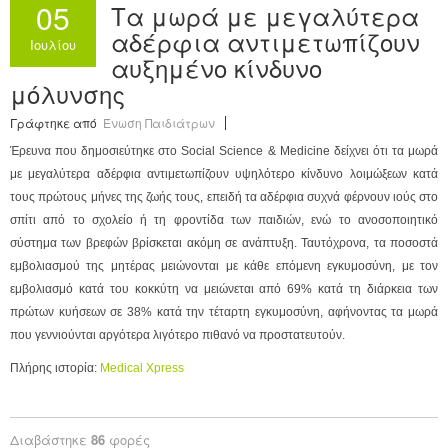
05
Τα μωρά με μεγαλύτερα
Ανακοινώσεις
αδέρφια αντιμετωπίζουν
Ιουλίου
αυξημένο κίνδυνο
Εργαλεία για Παιδιάτρους
μόλυνσης
Χρήσιμα Links
Γράφτηκε από
Ένωση Παιδιάτρων
Επεξεργασία Προφίλ
Έρευνα που δημοσιεύτηκε στο Social Science & Medicine δείχνει ότι τα μωρά
με μεγαλύτερα αδέρφια αντιμετωπίζουν υψηλότερο κίνδυνο λοιμώξεων κατά
τους πρώτους μήνες της ζωής τους, επειδή τα αδέρφια συχνά φέρνουν ιούς στο
σπίτι από το σχολείο ή τη φροντίδα των παιδιών, ενώ το ανοσοποιητικό
σύστημα των βρεφών βρίσκεται ακόμη σε ανάπτυξη. Ταυτόχρονα, τα ποσοστά
εμβολιασμού της μητέρας μειώνονται με κάθε επόμενη εγκυμοσύνη, με τον
εμβολιασμό κατά του κοκκύτη να μειώνεται από 69% κατά τη διάρκεια των
πρώτων κυήσεων σε 38% κατά την τέταρτη εγκυμοσύνη, αφήνοντας τα μωρά
που γεννιούνται αργότερα λιγότερο πιθανό να προστατευτούν.
Πλήρης ιστορία:
Medical Xpress
Διαβάστηκε
86
φορές