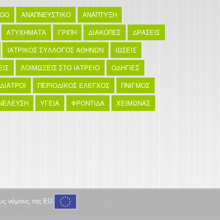
TOO
ΑΝΑΠΝΕΥΣΤΙΚΟ
ΑΝΑΠΤΥΞΗ
ΑΤΥΧΗΜΑΤΑ
ΓΡΙΠΗ
ΔΙΑΚΟΠΕΣ
ΔΡΑΣΕΙΣ
ΙΑΤΡΙΚΟΣ ΣΥΛΛΟΓΟΣ ΑΘΗΝΩΝ
ΙΩΣΕΙΣ
ΕΙΣ
ΛΟΙΜΩΞΕΙΣ ΣΤΟ ΙΑΤΡΕΙΟ
ΟΔΗΓΙΕΣ
ΙΔΙΑΤΡΟΙ
ΠΕΡΙΟΔΙΚΟΣ ΕΛΕΓΧΟΣ
ΠΝΙΓΜΟΣ
ΝΕΛΕΥΣΗ
ΥΓΕΙΑ
ΦΡΟΝΤΙΔΑ
ΧΕΙΜΩΝΑΣ
ς νόμους της EU.