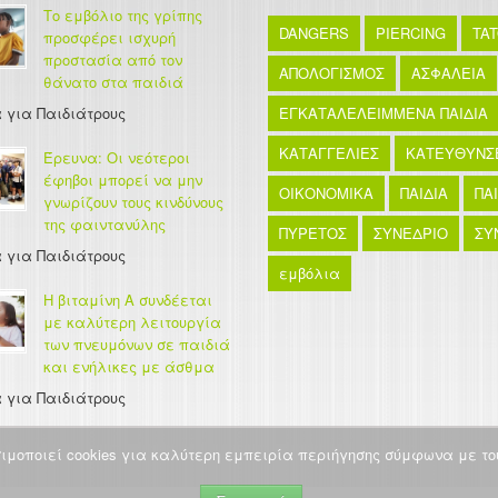
Το εμβόλιο της γρίπης
DANGERS
PIERCING
TA
προσφέρει ισχυρή
προστασία από τον
ΑΠΟΛΟΓΙΣΜΟΣ
ΑΣΦΑΛΕΙΑ
θάνατο στα παιδιά
 για Παιδιάτρους
ΕΓΚΑΤΑΛΕΛΕΙΜΜΕΝΑ ΠΑΙΔΙΑ
ΚΑΤΑΓΓΕΛΙΕΣ
ΚΑΤΕΥΘΥΝΣ
Έρευνα: Οι νεότεροι
έφηβοι μπορεί να μην
ΟΙΚΟΝΟΜΙΚΑ
ΠΑΙΔΙΑ
ΠΑ
γνωρίζουν τους κινδύνους
της φαιντανύλης
ΠΥΡΕΤΟΣ
ΣΥΝΕΔΡΙΟ
ΣΥ
 για Παιδιάτρους
εμβόλια
Η βιταμίνη Α συνδέεται
με καλύτερη λειτουργία
των πνευμόνων σε παιδιά
και ενήλικες με άσθμα
 για Παιδιάτρους
σιμοποιεί cookies για καλύτερη εμπειρία περιήγησης σύμφωνα με του