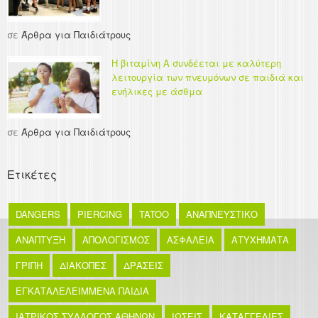
σε
Άρθρα για Παιδιάτρους
Η βιταμίνη Α συνδέεται με καλύτερη
λειτουργία των πνευμόνων σε παιδιά και
ενήλικες με άσθμα
σε
Άρθρα για Παιδιάτρους
Ετικέτες
DANGERS
PIERCING
TATOO
ΑΝΑΠΝΕΥΣΤΙΚΟ
ΑΝΑΠΤΥΞΗ
ΑΠΟΛΟΓΙΣΜΟΣ
ΑΣΦΑΛΕΙΑ
ΑΤΥΧΗΜΑΤΑ
ΓΡΙΠΗ
ΔΙΑΚΟΠΕΣ
ΔΡΑΣΕΙΣ
ΕΓΚΑΤΑΛΕΛΕΙΜΜΕΝΑ ΠΑΙΔΙΑ
ΙΑΤΡΙΚΟΣ ΣΥΛΛΟΓΟΣ ΑΘΗΝΩΝ
ΙΩΣΕΙΣ
ΚΑΤΑΓΓΕΛΙΕΣ