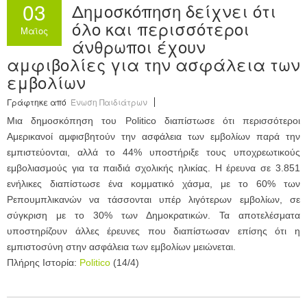
03
Δημοσκόπηση δείχνει ότι
Ανακοινώσεις
όλο και περισσότεροι
Μαϊος
άνθρωποι έχουν
Εργαλεία για Παιδιάτρους
αμφιβολίες για την ασφάλεια των
Χρήσιμα Links
εμβολίων
Γράφτηκε από
Ένωση Παιδιάτρων
Επεξεργασία Προφίλ
Μια δημοσκόπηση του Politico διαπίστωσε ότι περισσότεροι
Αμερικανοί αμφισβητούν την ασφάλεια των εμβολίων παρά την
εμπιστεύονται, αλλά το 44% υποστήριξε τους υποχρεωτικούς
εμβολιασμούς για τα παιδιά σχολικής ηλικίας. Η έρευνα σε 3.851
ενήλικες διαπίστωσε ένα κομματικό χάσμα, με το 60% των
Ρεπουμπλικανών να τάσσονται υπέρ λιγότερων εμβολίων, σε
σύγκριση με το 30% των Δημοκρατικών. Τα αποτελέσματα
υποστηρίζουν άλλες έρευνες που διαπίστωσαν επίσης ότι η
εμπιστοσύνη στην ασφάλεια των εμβολίων μειώνεται.
Πλήρης Ιστορία:
Politico
(14/4)