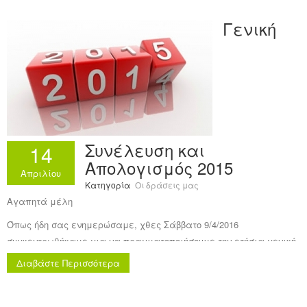
Γενική
Συνέλευση και
14
Απολογισμός 2015
Απριλίου
Κατηγορία
Οι δράσεις μας
Αγαπητά μέλη
Όπως ήδη σας ενημερώσαμε, χθες Σάββατο 9/4/2016
συγκεντρωθήκαμε για να πραγματοποιήσουμε την ετήσια γενική
μας συνέλευση.
Διαβάστε Περισσότερα
Δυστυχώς ο αριθμός των προσελθόντων συναδέλφων δεν
μπόρεσε να καλύψει το ποσοστό που χρειαζόταν για να έχουμε
απαρτία. Σήμερα το πρωί συγκεντρωθήκαμε εκ νέου​ και η γενική