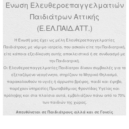
Ένωση Ελευθεροεπαγγελματιών
Ανακοινώσεις
Παιδιάτρων Αττικής
Εργαλεία για Παιδιάτρους
(Ε.ΕΛ.ΠΑΙΔ.ΑΤΤ.)
Χρήσιμα Links
Η Ένωσή μας έχει ως μέλη Ελευθεροεπαγγελματίες
Επεξεργασία Προφίλ
Παιδιάτρους με νόμιμο ιατρείο, που ασκούν είτε την Παιδιατρική,
είτε κάποια εξειδίκευση αυτής αποκλειστικά ή σε συνδυασμό με
την Παιδιατρική.
Οι Ελευθεροεπαγγελματίες Παιδίατροι δίνουν συμβουλές για το
εξεταζόμενο νεογέννητο, στηρίζουν το Μητρικό Θηλασμό,
παρακολουθούν το υγιές ή άρρωστο βρέφος, παιδί και έφηβο,
παρέχουν υπηρεσίες Πρωτοβάθμιας Φροντίδας Υγείας και
πρόληψης και στα πλαίσια αυτά, εμβολιάζουν πάνω από το 70%
των παιδιών της χώρας.
Απευθύνεται σε Παιδιάτρους αλλά και σε Γονείς