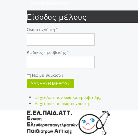
ΣΥΝΔΕΣΗ ΜΕΛΟΥΣ
Είσοδος μέλους
Όνομα χρήστη *
Κωδικός πρόσβασης *
Να με θυμάσαι
Ξεχάσατε τον κωδικό πρόσβασης;
Ξεχάσατε το όνομα χρήστη;