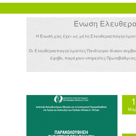
Ένωση Ελευθεροε
Η Ένωσή μας έχει ως μέλη Ελευθεροεπαγγελματίες 
Οι Ελευθεροεπαγγελματίες Παιδίατροι δίνουν συμβουλ
έφηβο, παρέχουν υπηρεσίες Πρωτοβάθμιας 
Μαρ