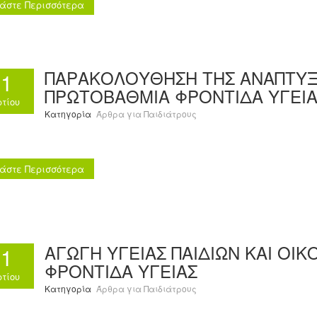
άστε Περισσότερα
ΠΑΡΑΚΟΛΟΥΘΗΣΗ ΤΗΣ ΑΝΑΠΤΥΞΗ
11
ΠΡΩΤΟΒΑΘΜΙΑ ΦΡΟΝΤΙΔΑ ΥΓΕΙ
τίου
Κατηγορία
Άρθρα για Παιδιάτρους
άστε Περισσότερα
ΑΓΩΓΗ ΥΓΕΙΑΣ ΠΑΙΔΙΩΝ ΚΑΙ ΟΙ
11
ΦΡΟΝΤΙΔΑ ΥΓΕΙΑΣ
τίου
Κατηγορία
Άρθρα για Παιδιάτρους