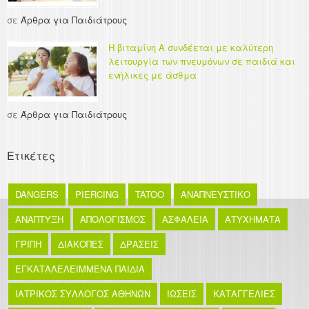
σε
Άρθρα για Παιδιάτρους
Η βιταμίνη Α συνδέεται με καλύτερη
λειτουργία των πνευμόνων σε παιδιά και
ενήλικες με άσθμα
σε
Άρθρα για Παιδιάτρους
Ετικέτες
DANGERS
PIERCING
TATOO
ΑΝΑΠΝΕΥΣΤΙΚΟ
ΑΝΑΠΤΥΞΗ
ΑΠΟΛΟΓΙΣΜΟΣ
ΑΣΦΑΛΕΙΑ
ΑΤΥΧΗΜΑΤΑ
ΓΡΙΠΗ
ΔΙΑΚΟΠΕΣ
ΔΡΑΣΕΙΣ
ΕΓΚΑΤΑΛΕΛΕΙΜΜΕΝΑ ΠΑΙΔΙΑ
ΙΑΤΡΙΚΟΣ ΣΥΛΛΟΓΟΣ ΑΘΗΝΩΝ
ΙΩΣΕΙΣ
ΚΑΤΑΓΓΕΛΙΕΣ