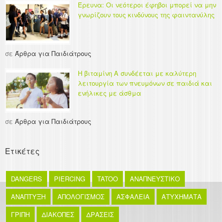
Έρευνα: Οι νεότεροι έφηβοι μπορεί να μην
γνωρίζουν τους κινδύνους της φαιντανύλης
σε
Άρθρα για Παιδιάτρους
Η βιταμίνη Α συνδέεται με καλύτερη
λειτουργία των πνευμόνων σε παιδιά και
ενήλικες με άσθμα
σε
Άρθρα για Παιδιάτρους
Ετικέτες
DANGERS
PIERCING
TATOO
ΑΝΑΠΝΕΥΣΤΙΚΟ
ΑΝΑΠΤΥΞΗ
ΑΠΟΛΟΓΙΣΜΟΣ
ΑΣΦΑΛΕΙΑ
ΑΤΥΧΗΜΑΤΑ
ΓΡΙΠΗ
ΔΙΑΚΟΠΕΣ
ΔΡΑΣΕΙΣ