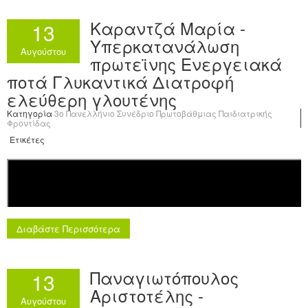
Καραντζά Μαρία -
13
Υπερκατανάλωση
Αυγούστου
πρωτεϊνης Ενεργειακά
ποτά Γλυκαντικά Διατροφή
ελεύθερη γλουτένης
Κατηγορία
3o Πανελλήνιο Συνέδριο Πρωτοβάθμιας Παιδιατρικής
Φροντίδας
Ετικέτες
Διαβάστε Περισσότερα
Παναγιωτόπουλος
13
Αριστοτέλης -
Αυγούστου