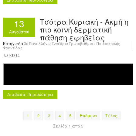
Τσότρα Κυριακή - Ακμή η
13
πιο κοινή δερματική
Αυγούστου
πάθηση εφηβείας
Κατηγορία
3o Πανελλήνιο Συνέδριο Πρωτοβάθμιας Παιδιατρικής
Φροντίδας
Ετικέτες
Διαβάστε Περισσότερα
1
2
3
4
5
Επόμενο
Τέλος
Σελίδα 1 από 5