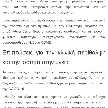
πυροδοτούμε μια ανοσολογική απόκριση ή μεγαλύτερη φλεγμονή
που, και πάλι, επηρεάζει απλώς την ικανότητά μας να
καταπολεμούμε λοιμώξεις και τέτοια πράγματα».
Είναι σημαντικό ότι αυτές οι συσχετίσεις παρέμειναν ακόμη και μετά
την προσαρμογή για τη φυλή και την εθνικότητα, γεγονός που
υποδηλώνει ότι οι ίδιες οι κοινωνικές συνθήκες -και όχι μόνο η
φυλετική ταυτότητα- συσχετίζονταν ανεξάρτητα με τον
μακροπρόθεσμο κίνδυνο COVID.
Επιπτώσεις για την κλινική περίθαλψη
και την ισότητα στην υγεία
Τα ευρήματα έχουν σημαντικές επιπτώσεις στην κλινική πρακτική,
ιδιαίτερα καθώς οι γιατροί συνεχίζουν να αξιολογούν και να
διαχειρίζονται παιδιατρικούς ασθενείς με επίμονα συμπτώματα μετά
την COVID-19.
«Νομίζω ότι είναι κάτι που πρέπει να γνωρίζουν οι πάροχοι
υγειονομικής περίθαλψης, επειδή μπορεί να επηρεάσει τον τρόπο
με τον οποίο κάποιος μπορεί να λάβει θεραπεία ή το πόσο