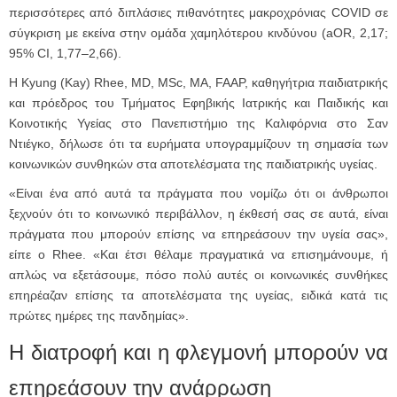
περισσότερες από διπλάσιες πιθανότητες μακροχρόνιας COVID σε
σύγκριση με εκείνα στην ομάδα χαμηλότερου κινδύνου (aOR, 2,17;
95% CI, 1,77–2,66).
Η Kyung (Kay) Rhee, MD, MSc, MA, FAAP, καθηγήτρια παιδιατρικής
και πρόεδρος του Τμήματος Εφηβικής Ιατρικής και Παιδικής και
Κοινοτικής Υγείας στο Πανεπιστήμιο της Καλιφόρνια στο Σαν
Ντιέγκο, δήλωσε ότι τα ευρήματα υπογραμμίζουν τη σημασία των
κοινωνικών συνθηκών στα αποτελέσματα της παιδιατρικής υγείας.
«Είναι ένα από αυτά τα πράγματα που νομίζω ότι οι άνθρωποι
ξεχνούν ότι το κοινωνικό περιβάλλον, η έκθεσή σας σε αυτά, είναι
πράγματα που μπορούν επίσης να επηρεάσουν την υγεία σας»,
είπε ο Rhee. «Και έτσι θέλαμε πραγματικά να επισημάνουμε, ή
απλώς να εξετάσουμε, πόσο πολύ αυτές οι κοινωνικές συνθήκες
επηρέαζαν επίσης τα αποτελέσματα της υγείας, ειδικά κατά τις
πρώτες ημέρες της πανδημίας».
Η διατροφή και η φλεγμονή μπορούν να
επηρεάσουν την ανάρρωση