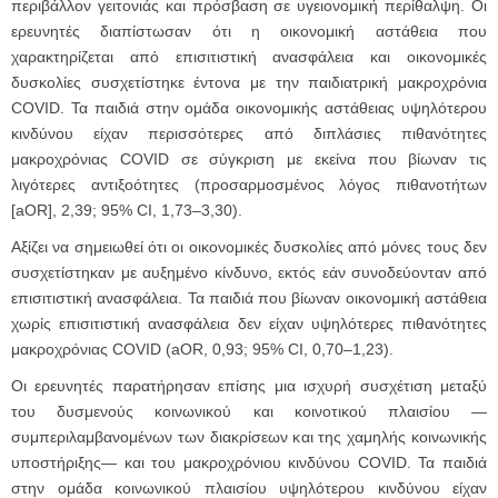
περιβάλλον γειτονιάς και πρόσβαση σε υγειονομική περίθαλψη. Οι
ερευνητές διαπίστωσαν ότι η οικονομική αστάθεια που
χαρακτηρίζεται από επισιτιστική ανασφάλεια και οικονομικές
δυσκολίες συσχετίστηκε έντονα με την παιδιατρική μακροχρόνια
COVID. Τα παιδιά στην ομάδα οικονομικής αστάθειας υψηλότερου
κινδύνου είχαν περισσότερες από διπλάσιες πιθανότητες
μακροχρόνιας COVID σε σύγκριση με εκείνα που βίωναν τις
λιγότερες αντιξοότητες (προσαρμοσμένος λόγος πιθανοτήτων
[aOR], 2,39; 95% CI, 1,73–3,30).
Αξίζει να σημειωθεί ότι οι οικονομικές δυσκολίες από μόνες τους δεν
συσχετίστηκαν με αυξημένο κίνδυνο, εκτός εάν συνοδεύονταν από
επισιτιστική ανασφάλεια. Τα παιδιά που βίωναν οικονομική αστάθεια
χωρίς επισιτιστική ανασφάλεια δεν είχαν υψηλότερες πιθανότητες
μακροχρόνιας COVID (aOR, 0,93; 95% CI, 0,70–1,23).
Οι ερευνητές παρατήρησαν επίσης μια ισχυρή συσχέτιση μεταξύ
του δυσμενούς κοινωνικού και κοινοτικού πλαισίου —
συμπεριλαμβανομένων των διακρίσεων και της χαμηλής κοινωνικής
υποστήριξης— και του μακροχρόνιου κινδύνου COVID. Τα παιδιά
στην ομάδα κοινωνικού πλαισίου υψηλότερου κινδύνου είχαν