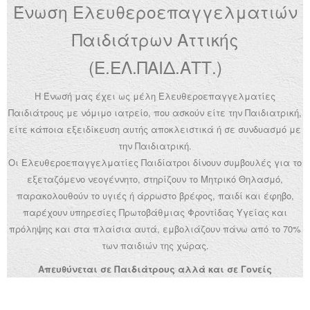
Ένωση Ελευθεροεπαγγελματιών
Ανακοινώσεις
Παιδιάτρων Αττικής
Εργαλεία για Παιδιάτρους
(Ε.ΕΛ.ΠΑΙΔ.ΑΤΤ.)
Χρήσιμα Links
Η Ένωσή μας έχει ως μέλη Ελευθεροεπαγγελματίες
Επεξεργασία Προφίλ
Παιδιάτρους με νόμιμο ιατρείο, που ασκούν είτε την Παιδιατρική,
είτε κάποια εξειδίκευση αυτής αποκλειστικά ή σε συνδυασμό με
την Παιδιατρική.
Οι Ελευθεροεπαγγελματίες Παιδίατροι δίνουν συμβουλές για το
εξεταζόμενο νεογέννητο, στηρίζουν το Μητρικό Θηλασμό,
παρακολουθούν το υγιές ή άρρωστο βρέφος, παιδί και έφηβο,
παρέχουν υπηρεσίες Πρωτοβάθμιας Φροντίδας Υγείας και
πρόληψης και στα πλαίσια αυτά, εμβολιάζουν πάνω από το 70%
των παιδιών της χώρας.
Απευθύνεται σε Παιδιάτρους αλλά και σε Γονείς