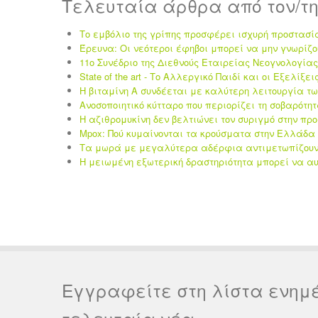
Τελευταία άρθρα από τον/τ
Το εμβόλιο της γρίπης προσφέρει ισχυρή προστασί
Έρευνα: Οι νεότεροι έφηβοι μπορεί να μην γνωρίζο
11ο Συνέδριο της Διεθνούς Εταιρείας Νεογνολογίας 
State of the art - Το Αλλεργικό Παιδί και οι Eξελίξει
Η βιταμίνη Α συνδέεται με καλύτερη λειτουργία τ
Ανοσοποιητικό κύτταρο που περιορίζει τη σοβαρότη
Η αζιθρομυκίνη δεν βελτιώνει τον συριγμό στην πρ
Mpox: Πού κυμαίνονται τα κρούσματα στην Ελλάδα 
Τα μωρά με μεγαλύτερα αδέρφια αντιμετωπίζουν 
Η μειωμένη εξωτερική δραστηριότητα μπορεί να αυ
Εγγραφείτε στη λίστα ενημ