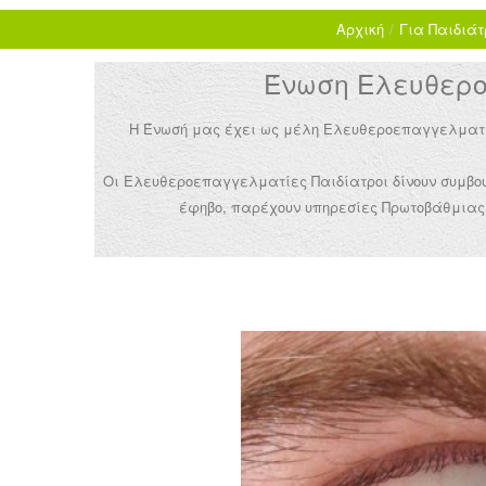
Αρχική
/
Για Παιδιάτ
Ένωση Ελευθεροε
Η Ένωσή μας έχει ως μέλη Ελευθεροεπαγγελματίες 
Οι Ελευθεροεπαγγελματίες Παιδίατροι δίνουν συμβουλ
έφηβο, παρέχουν υπηρεσίες Πρωτοβάθμιας 