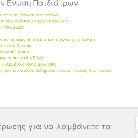
ην Ένωση Παιδιάτρων
α από τον θάνατο στα παιδιά
υν τους κινδύνους της φαιντανύλης
(INAC 2026)
ς
ων πνευμόνων σε παιδιά και ενήλικες με άσθμα
τα του άσθματος
οσχολική ηλικία
και τι συνιστά ο ΕΟΔΥ
αυξημένο κίνδυνο μόλυνσης
ξήσει τον κίνδυνο σκλήρυνσης κατά πλάκας στα παιδιά
έρωσης για να λαμβάνετε τα