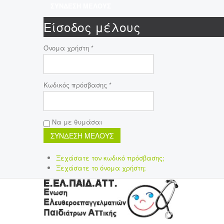
ΣΥΝΔΕΣΗ ΜΕΛΟΥΣ
Είσοδος μέλους
Όνομα χρήστη *
Κωδικός πρόσβασης *
Να με θυμάσαι
Ξεχάσατε τον κωδικό πρόσβασης;
Ξεχάσατε το όνομα χρήστη;