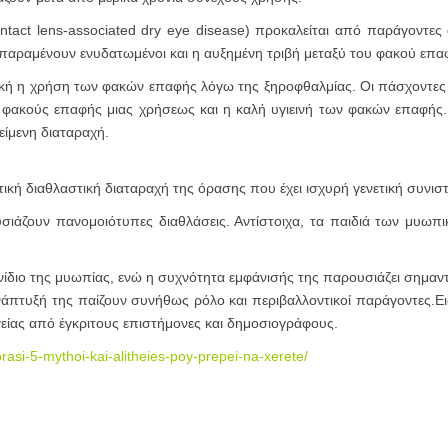
ntact lens-associated dry eye disease) προκαλείται από παράγοντες
παραμένουν ενυδατωμένοι και η αυξημένη τριβή μεταξύ του φακού επαφ
ική η χρήση των φακών επαφής λόγω της ξηροφθαλμίας. Οι πάσχοντες
φακούς επαφής μιας χρήσεως και η καλή υγιεινή των φακών επαφής.
είμενη διαταραχή.
ή διαθλαστική διαταραχή της όρασης που έχει ισχυρή γενετική συνιστ
ουσιάζουν πανομοιότυπες διαθλάσεις. Αντίστοιχα, τα παιδιά των μυωπ
 γονίδιο της μυωπίας, ενώ η συχνότητα εμφάνισής της παρουσιάζει σημ
πτυξή της παίζουν συνήθως ρόλο και περιβαλλοντικοί παράγοντες.Ει
είας από έγκριτους επιστήμονες και δημοσιογράφους.
orasi-5-mythoi-kai-alitheies-poy-prepei-na-xerete/