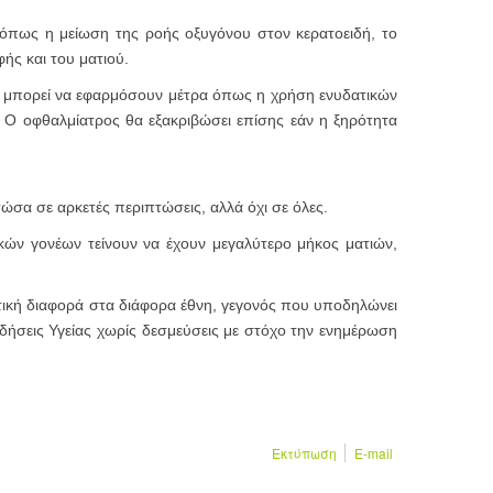
 όπως η μείωση της ροής οξυγόνου στον κερατοειδή, το
ής και του ματιού.
 μπορεί να εφαρμόσουν μέτρα όπως η χρήση ενυδατικών
 Ο οφθαλμίατρος θα εξακριβώσει επίσης εάν η ξηρότητα
ώσα σε αρκετές περιπτώσεις, αλλά όχι σε όλες.
ικών γονέων τείνουν να έχουν μεγαλύτερο μήκος ματιών,
αντική διαφορά στα διάφορα έθνη, γεγονός που υποδηλώνει
δήσεις Υγείας χωρίς δεσμεύσεις με στόχο την ενημέρωση
Εκτύπωση
E-mail