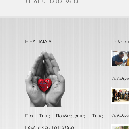
τελευταία νέα
Ε.ΕΛ.ΠΑΙΔ.ΑΤΤ.
Τελευτ
σε
Άρθρα
Για Τους Παιδιάτρους, Τους
σε
Άρθρα
Γονείς Και Τα Παιδιά