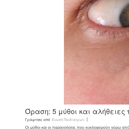
Όραση: 5 μύθοι και αλήθειες
Γράφτηκε από
Ένωση Παιδιάτρων
Οι μύθοι και οι παρανοήσεις που κυκλοφορούν γύρω απ