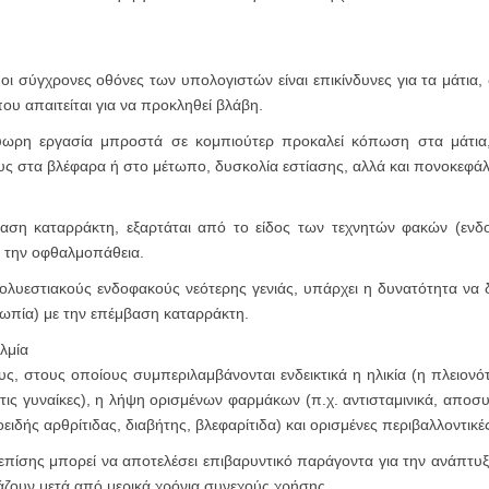
οι σύγχρονες οθόνες των υπολογιστών είναι επικίνδυνες για τα μάτια
υ απαιτείται για να προκληθεί βλάβη.
πολύωρη εργασία μπροστά σε κομπιούτερ προκαλεί κόπωση στα μάτι
υς στα βλέφαρα ή στο μέτωπο, δυσκολία εστίασης, αλλά και πονοκεφάλ
βαση καταρράκτη, εξαρτάται από το είδος των τεχνητών φακών (ενδ
α την οφθαλμοπάθεια.
 πολυεστιακούς ενδοφακούς νεότερης γενιάς, υπάρχει η δυνατότητα ν
ωπία) με την επέμβαση καταρράκτη.
λμία
ς, στους οποίους συμπεριλαμβάνονται ενδεικτικά η ηλικία (η πλειον
ις γυναίκες), η λήψη ορισμένων φαρμάκων (π.χ. αντισταμινικά, αποσυμ
ιδής αρθρίτιδας, διαβήτης, βλεφαρίτιδα) και ορισμένες περιβαλλοντικέ
πίσης μπορεί να αποτελέσει επιβαρυντικό παράγοντα για την ανάπτυξ
ουν μετά από μερικά χρόνια συνεχούς χρήσης.