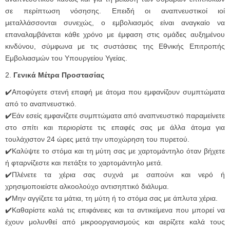
σε περίπτωση νόσησης. Επειδή οι αναπνευστικοί ιοί
μεταλλάσσονται συνεχώς, ο εμβολιασμός είναι αναγκαίο να
επαναλαμβάνεται κάθε χρόνο με έμφαση στις ομάδες αυξημένου
κινδύνου, σύμφωνα με τις συστάσεις της Εθνικής Επιτροπής
Εμβολιασμών του Υπουργείου Υγείας.
2.
Γενικά Μέτρα Προστασίας
✔️Αποφύγετε στενή επαφή με άτομα που εμφανίζουν συμπτώματα
από το αναπνευστικό.
✔️Εάν εσείς εμφανίζετε συμπτώματα από αναπνευστικό παραμείνετε
στο σπίτι και περιορίστε τις επαφές σας με άλλα άτομα για
τουλάχιστον 24 ώρες μετά την υποχώρηση του πυρετού.
✔️Καλύψτε το στόμα και τη μύτη σας με χαρτομάντηλο όταν βήχετε
ή φταρνίζεστε και πετάξτε το χαρτομάντηλο μετά.
✔️Πλένετε τα χέρια σας συχνά με σαπούνι και νερό ή
χρησιμοποιείστε αλκοολούχο αντισηπτικό διάλυμα.
✔️Μην αγγίζετε τα μάτια, τη μύτη ή το στόμα σας με άπλυτα χέρια.
✔️Καθαρίστε καλά τις επιφάνειες και τα αντικείμενα που μπορεί να
έχουν μολυνθεί από μικροοργανισμούς και αερίζετε καλά τους