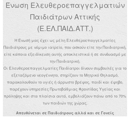
Ένωση Ελευθεροεπαγγελματιών
Ανακοινώσεις
Παιδιάτρων Αττικής
Εργαλεία για Παιδιάτρους
(Ε.ΕΛ.ΠΑΙΔ.ΑΤΤ.)
Χρήσιμα Links
Η Ένωσή μας έχει ως μέλη Ελευθεροεπαγγελματίες
Επεξεργασία Προφίλ
Παιδιάτρους με νόμιμο ιατρείο, που ασκούν είτε την Παιδιατρική,
είτε κάποια εξειδίκευση αυτής αποκλειστικά ή σε συνδυασμό με
την Παιδιατρική.
Οι Ελευθεροεπαγγελματίες Παιδίατροι δίνουν συμβουλές για το
εξεταζόμενο νεογέννητο, στηρίζουν το Μητρικό Θηλασμό,
παρακολουθούν το υγιές ή άρρωστο βρέφος, παιδί και έφηβο,
παρέχουν υπηρεσίες Πρωτοβάθμιας Φροντίδας Υγείας και
πρόληψης και στα πλαίσια αυτά, εμβολιάζουν πάνω από το 70%
των παιδιών της χώρας.
Απευθύνεται σε Παιδιάτρους αλλά και σε Γονείς