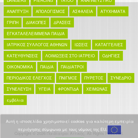
DANGERS
PIERCING
TATOO
ΑΝΑΠΝΕΥΣΤΙΚΟ
ΑΝΑΠΤΥΞΗ
ΑΠΟΛΟΓΙΣΜΟΣ
ΑΣΦΑΛΕΙΑ
ΑΤΥΧΗΜΑΤΑ
ΓΡΙΠΗ
ΔΙΑΚΟΠΕΣ
ΔΡΑΣΕΙΣ
ΕΓΚΑΤΑΛΕΛΕΙΜΜΕΝΑ ΠΑΙΔΙΑ
ΙΑΤΡΙΚΟΣ ΣΥΛΛΟΓΟΣ ΑΘΗΝΩΝ
ΙΩΣΕΙΣ
ΚΑΤΑΓΓΕΛΙΕΣ
ΚΑΤΕΥΘΥΝΣΕΙΣ
ΛΟΙΜΩΞΕΙΣ ΣΤΟ ΙΑΤΡΕΙΟ
ΟΔΗΓΙΕΣ
ΟΙΚΟΝΟΜΙΚΑ
ΠΑΙΔΙΑ
ΠΑΙΔΙΑΤΡΟΙ
ΠΕΡΙΟΔΙΚΟΣ ΕΛΕΓΧΟΣ
ΠΝΙΓΜΟΣ
ΠΥΡΕΤΟΣ
ΣΥΝΕΔΡΙΟ
ΣΥΝΕΛΕΥΣΗ
ΥΓΕΙΑ
ΦΡΟΝΤΙΔΑ
ΧΕΙΜΩΝΑΣ
εμβόλια
Αυτή η ιστοσελίδα χρησιμοποιεί cookies για καλύτερη εμπειρία
περιήγησης σύμφωνα με τους νόμους της EU.
Copyright © 2026 Παιδίατροι Αττικής. All Rights Reserved.