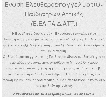
Ένωση Ελευθεροεπαγγελματιών
Ανακοινώσεις
Παιδιάτρων Αττικής
Εργαλεία για Παιδιάτρους
(Ε.ΕΛ.ΠΑΙΔ.ΑΤΤ.)
Χρήσιμα Links
Η Ένωσή μας έχει ως μέλη Ελευθεροεπαγγελματίες
Επεξεργασία Προφίλ
Παιδιάτρους με νόμιμο ιατρείο, που ασκούν είτε την Παιδιατρική,
είτε κάποια εξειδίκευση αυτής αποκλειστικά ή σε συνδυασμό με
την Παιδιατρική.
Οι Ελευθεροεπαγγελματίες Παιδίατροι δίνουν συμβουλές για το
εξεταζόμενο νεογέννητο, στηρίζουν το Μητρικό Θηλασμό,
παρακολουθούν το υγιές ή άρρωστο βρέφος, παιδί και έφηβο,
παρέχουν υπηρεσίες Πρωτοβάθμιας Φροντίδας Υγείας και
πρόληψης και στα πλαίσια αυτά, εμβολιάζουν πάνω από το 70%
των παιδιών της χώρας.
Απευθύνεται σε Παιδιάτρους αλλά και σε Γονείς