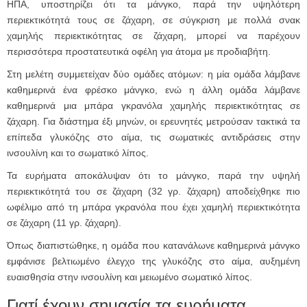
ΗΠΑ, υποστηρίζει ότι τα μάνγκο, παρά την υψηλότερη
περιεκτικότητά τους σε ζάχαρη, σε σύγκριση με πολλά σνακ
χαμηλής περιεκτικότητας σε ζάχαρη, μπορεί να παρέχουν
περισσότερα προστατευτικά οφέλη για άτομα με προδιαβήτη.
Στη μελέτη συμμετείχαν δύο ομάδες ατόμων: η μία ομάδα λάμβανε
καθημερινά ένα φρέσκο μάνγκο, ενώ η άλλη ομάδα λάμβανε
καθημερινά μια μπάρα γκρανόλα χαμηλής περιεκτικότητας σε
ζάχαρη. Για διάστημα έξι μηνών, οι ερευνητές μετρούσαν τακτικά τα
επίπεδα γλυκόζης στο αίμα, τις σωματικές αντιδράσεις στην
ινσουλίνη και το σωματικό λίπος.
Τα ευρήματα αποκάλυψαν ότι το μάνγκο, παρά την υψηλή
περιεκτικότητά του σε ζάχαρη (32 γρ. ζάχαρη) αποδείχθηκε πιο
ωφέλιμο από τη μπάρα γκρανόλα που έχει χαμηλή περιεκτικότητα
σε ζάχαρη (11 γρ. ζάχαρη).
Όπως διαπιστώθηκε, η ομάδα που κατανάλωνε καθημερινά μάνγκο
εμφάνισε βελτιωμένο έλεγχο της γλυκόζης στο αίμα, αυξημένη
ευαισθησία στην ινσουλίνη και μειωμένο σωματικό λίπος.
Γιατί έχουν σημασία τα ευρήματα