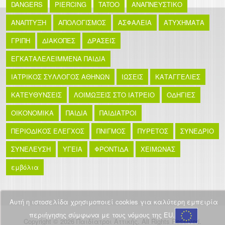
DANGERS
PIERCING
TATOO
ΑΝΑΠΝΕΥΣΤΙΚΟ
ΑΝΑΠΤΥΞΗ
ΑΠΟΛΟΓΙΣΜΟΣ
ΑΣΦΑΛΕΙΑ
ΑΤΥΧΗΜΑΤΑ
ΓΡΙΠΗ
ΔΙΑΚΟΠΕΣ
ΔΡΑΣΕΙΣ
ΕΓΚΑΤΑΛΕΛΕΙΜΜΕΝΑ ΠΑΙΔΙΑ
ΙΑΤΡΙΚΟΣ ΣΥΛΛΟΓΟΣ ΑΘΗΝΩΝ
ΙΩΣΕΙΣ
ΚΑΤΑΓΓΕΛΙΕΣ
ΚΑΤΕΥΘΥΝΣΕΙΣ
ΛΟΙΜΩΞΕΙΣ ΣΤΟ ΙΑΤΡΕΙΟ
ΟΔΗΓΙΕΣ
ΟΙΚΟΝΟΜΙΚΑ
ΠΑΙΔΙΑ
ΠΑΙΔΙΑΤΡΟΙ
ΠΕΡΙΟΔΙΚΟΣ ΕΛΕΓΧΟΣ
ΠΝΙΓΜΟΣ
ΠΥΡΕΤΟΣ
ΣΥΝΕΔΡΙΟ
ΣΥΝΕΛΕΥΣΗ
ΥΓΕΙΑ
ΦΡΟΝΤΙΔΑ
ΧΕΙΜΩΝΑΣ
εμβόλια
Αυτή η ιστοσελίδα χρησιμοποιεί cookies για καλύτερη εμπειρία
περιήγησης σύμφωνα με τους νόμους της EU.
Copyright © 2026 Παιδίατροι Αττικής. All Rights Reserved.