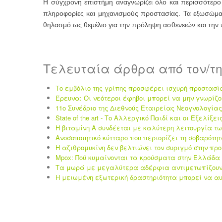
Η σύγχρονη επιστήμη αναγνωρίζει όλο και περισσότερο 
πληροφορίες και μηχανισμούς προστασίας. Τα εξωσώματ
θηλασμό ως θεμέλιο για την πρόληψη ασθενειών και την 
Τελευταία άρθρα από τον/τ
Το εμβόλιο της γρίπης προσφέρει ισχυρή προστασί
Έρευνα: Οι νεότεροι έφηβοι μπορεί να μην γνωρίζο
11ο Συνέδριο της Διεθνούς Εταιρείας Νεογνολογίας 
State of the art - Το Αλλεργικό Παιδί και οι Eξελίξει
Η βιταμίνη Α συνδέεται με καλύτερη λειτουργία τ
Ανοσοποιητικό κύτταρο που περιορίζει τη σοβαρότη
Η αζιθρομυκίνη δεν βελτιώνει τον συριγμό στην πρ
Mpox: Πού κυμαίνονται τα κρούσματα στην Ελλάδα 
Τα μωρά με μεγαλύτερα αδέρφια αντιμετωπίζουν 
Η μειωμένη εξωτερική δραστηριότητα μπορεί να αυ