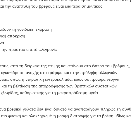
ι την ανάπτυξη του βρέφους είναι ιδιαίτερα σημαντικός.
μίζουν τη γονιδιακή έκφραση
γική απόκριση
όνα
ι την προστασία από φλεγμονές
τους κατά τη διάρκεια της πέψης και φτάνουν στο έντερο του βρέφους,
 εγκαθίδρυση ανοχής στα τρόφιμα και στην πρόληψη αλλεργιών
ξεις, όπως η νεκρωτική εντεροκολίτιδα, ιδίως σε πρόωρα νεογνά
υ και τη βελτίωση της απορρόφησης των θρεπτικών συστατικών
 χλωρίδας, καθοριστικής για τη μακροπρόθεσμη υγεία
ρονα βρεφικά γάλατα δεν είναι δυνατό να αναπαράγουν πλήρως τη σύν
 πιο φυσική και ολοκληρωμένη μορφή διατροφής για τα βρέφη, ιδίως κα