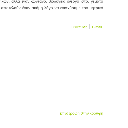
κών, αλλά έναν ζωντανό, βιολογικά ενεργό ιστό, γεμάτο
 αποτελούν έναν ακόμη λόγο να ενισχύουμε τον μητρικό
Εκτύπωση
E-mail
επιστροφή στην κορυφή