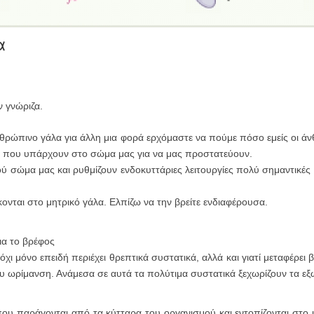
α
ν γνώριζα.
ανθρώπινο γάλα για άλλη μια φορά ερχόμαστε να πούμε πόσο εμείς οι 
 που υπάρχουν στο σώμα μας για να μας προστατεύουν.
τού σώμα μας και ρυθμίζουν ενδοκυττάριες λειτουργίες πολύ σημαντικές
ονται στο μητρικό γάλα. Ελπίζω να την βρείτε ενδιαφέρουσα.
ια το βρέφος
 όχι μόνο επειδή περιέχει θρεπτικά συστατικά, αλλά και γιατί μεταφέρει
υ ωρίμανση. Ανάμεσα σε αυτά τα πολύτιμα συστατικά ξεχωρίζουν τα ε
ου παράγονται από τα κύτταρα του οργανισμού και εντοπίζονται στο μη