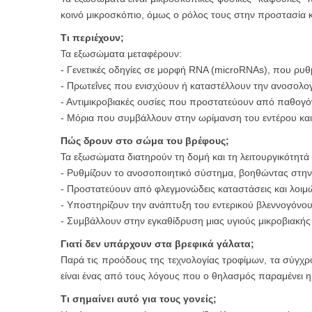
κοινό μικροσκόπιο, όμως ο ρόλος τους στην προστασία κα
Τι περιέχουν;
Τα εξωσώματα μεταφέρουν:
- Γενετικές οδηγίες σε μορφή RNA (microRNAs), που ρυθ
- Πρωτεΐνες που ενισχύουν ή καταστέλλουν την ανοσολο
- Αντιμικροβιακές ουσίες που προστατεύουν από παθογ
- Μόρια που συμβάλλουν στην ωρίμανση του εντέρου κα
Πώς δρουν στο σώμα του βρέφους;
Τα εξωσώματα διατηρούν τη δομή και τη λειτουργικότητά 
- Ρυθμίζουν το ανοσοποιητικό σύστημα, βοηθώντας στην
- Προστατεύουν από φλεγμονώδεις καταστάσεις και λοιμώ
- Υποστηρίζουν την ανάπτυξη του εντερικού βλεννογόνο
- Συμβάλλουν στην εγκαθίδρυση μιας υγιούς μικροβιακής
Γιατί δεν υπάρχουν στα βρεφικά γάλατα;
Παρά τις προόδους της τεχνολογίας τροφίμων, τα σύγχ
είναι ένας από τους λόγους που ο θηλασμός παραμένει η
Τι σημαίνει αυτό για τους γονείς;