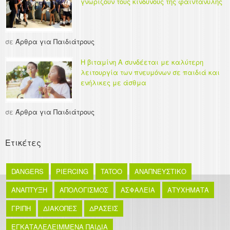
γνωρίζουν τους κινδύνους της φαιντανύλης
σε
Άρθρα για Παιδιάτρους
Η βιταμίνη Α συνδέεται με καλύτερη
λειτουργία των πνευμόνων σε παιδιά και
ενήλικες με άσθμα
σε
Άρθρα για Παιδιάτρους
Ετικέτες
DANGERS
PIERCING
TATOO
ΑΝΑΠΝΕΥΣΤΙΚΟ
ΑΝΑΠΤΥΞΗ
ΑΠΟΛΟΓΙΣΜΟΣ
ΑΣΦΑΛΕΙΑ
ΑΤΥΧΗΜΑΤΑ
ΓΡΙΠΗ
ΔΙΑΚΟΠΕΣ
ΔΡΑΣΕΙΣ
ΕΓΚΑΤΑΛΕΛΕΙΜΜΕΝΑ ΠΑΙΔΙΑ