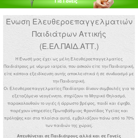
Ανακοινώσεις
Ένωση Ελευθεροεπαγγελματιών
Εργαλεία για Παιδιάτρους
Παιδιάτρων Αττικής
Χρήσιμα Links
(Ε.ΕΛ.ΠΑΙΔ.ΑΤΤ.)
Επεξεργασία Προφίλ
Η Ένωσή μας έχει ως μέλη Ελευθεροεπαγγελματίες
Παιδιάτρους με νόμιμο ιατρείο, που ασκούν είτε την Παιδιατρική,
είτε κάποια εξειδίκευση αυτής αποκλειστικά ή σε συνδυασμό με
την Παιδιατρική.
Οι Ελευθεροεπαγγελματίες Παιδίατροι δίνουν συμβουλές για το
εξεταζόμενο νεογέννητο, στηρίζουν το Μητρικό Θηλασμό,
παρακολουθούν το υγιές ή άρρωστο βρέφος, παιδί και έφηβο,
παρέχουν υπηρεσίες Πρωτοβάθμιας Φροντίδας Υγείας και
πρόληψης και στα πλαίσια αυτά, εμβολιάζουν πάνω από το 70%
των παιδιών της χώρας.
Απευθύνεται σε Παιδιάτρους αλλά και σε Γονείς