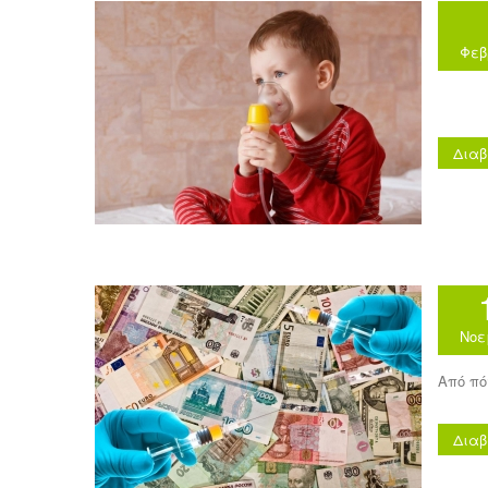
Φεβ
Διαβ
Νοε
Από πό
Διαβ