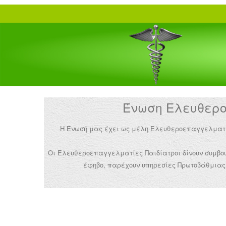
Ένωση Ελευθεροε
Η Ένωσή μας έχει ως μέλη Ελευθεροεπαγγελματίες 
Οι Ελευθεροεπαγγελματίες Παιδίατροι δίνουν συμβουλ
έφηβο, παρέχουν υπηρεσίες Πρωτοβάθμιας 