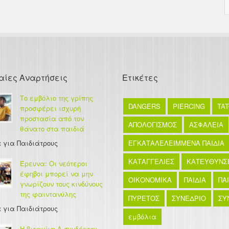
αίες Αναρτήσεις
Ετικέτες
Το εμβόλιο της γρίπης
DANGERS
PIERCING
TA
προσφέρει ισχυρή
προστασία από τον
ΑΠΟΛΟΓΙΣΜΟΣ
ΑΣΦΑΛΕΙΑ
θάνατο στα παιδιά
 για Παιδιάτρους
ΕΓΚΑΤΑΛΕΛΕΙΜΜΕΝΑ ΠΑΙΔΙΑ
ΚΑΤΑΓΓΕΛΙΕΣ
ΚΑΤΕΥΘΥΝΣ
Έρευνα: Οι νεότεροι
έφηβοι μπορεί να μην
ΟΙΚΟΝΟΜΙΚΑ
ΠΑΙΔΙΑ
ΠΑ
γνωρίζουν τους κινδύνους
της φαιντανύλης
ΠΥΡΕΤΟΣ
ΣΥΝΕΔΡΙΟ
ΣΥ
 για Παιδιάτρους
εμβόλια
Η βιταμίνη Α συνδέεται