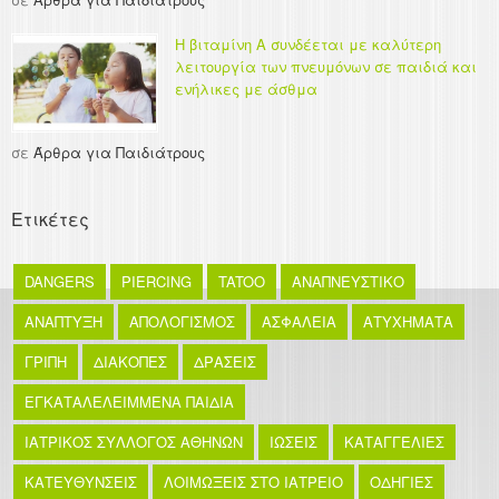
Η βιταμίνη Α συνδέεται με καλύτερη
λειτουργία των πνευμόνων σε παιδιά και
ενήλικες με άσθμα
σε
Άρθρα για Παιδιάτρους
Ετικέτες
DANGERS
PIERCING
TATOO
ΑΝΑΠΝΕΥΣΤΙΚΟ
ΑΝΑΠΤΥΞΗ
ΑΠΟΛΟΓΙΣΜΟΣ
ΑΣΦΑΛΕΙΑ
ΑΤΥΧΗΜΑΤΑ
ΓΡΙΠΗ
ΔΙΑΚΟΠΕΣ
ΔΡΑΣΕΙΣ
ΕΓΚΑΤΑΛΕΛΕΙΜΜΕΝΑ ΠΑΙΔΙΑ
ΙΑΤΡΙΚΟΣ ΣΥΛΛΟΓΟΣ ΑΘΗΝΩΝ
ΙΩΣΕΙΣ
ΚΑΤΑΓΓΕΛΙΕΣ
ΚΑΤΕΥΘΥΝΣΕΙΣ
ΛΟΙΜΩΞΕΙΣ ΣΤΟ ΙΑΤΡΕΙΟ
ΟΔΗΓΙΕΣ