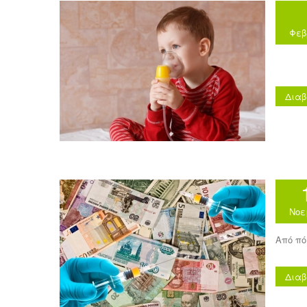
Φεβ
Διαβ
Νοε
Από πό
Διαβ