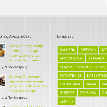
αίες Αναρτήσεις
Ετικέτες
Το εμβόλιο της γρίπης
DANGERS
PIERCING
TA
προσφέρει ισχυρή
προστασία από τον
ΑΠΟΛΟΓΙΣΜΟΣ
ΑΣΦΑΛΕΙΑ
θάνατο στα παιδιά
 για Παιδιάτρους
ΕΓΚΑΤΑΛΕΛΕΙΜΜΕΝΑ ΠΑΙΔΙΑ
ΚΑΤΑΓΓΕΛΙΕΣ
ΚΑΤΕΥΘΥΝΣ
Έρευνα: Οι νεότεροι
έφηβοι μπορεί να μην
ΟΙΚΟΝΟΜΙΚΑ
ΠΑΙΔΙΑ
ΠΑ
γνωρίζουν τους κινδύνους
της φαιντανύλης
ΠΥΡΕΤΟΣ
ΣΥΝΕΔΡΙΟ
ΣΥ
 για Παιδιάτρους
εμβόλια
Η βιταμίνη Α συνδέεται