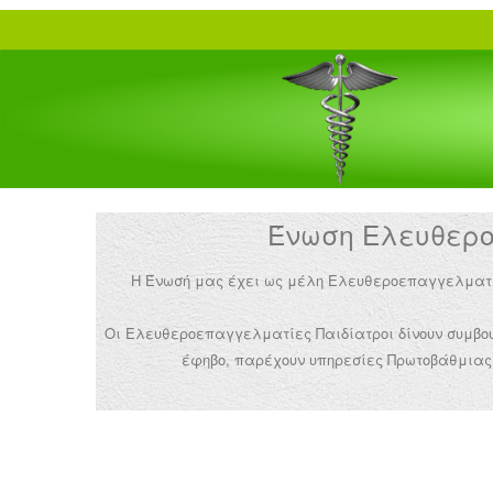
Ένωση Ελευθεροε
Η Ένωσή μας έχει ως μέλη Ελευθεροεπαγγελματίες 
Οι Ελευθεροεπαγγελματίες Παιδίατροι δίνουν συμβουλ
έφηβο, παρέχουν υπηρεσίες Πρωτοβάθμιας 